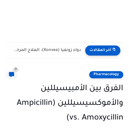
دواء زونفيا (Xonvea): العلاج المرخص والآمن لغثيان القيء الشديد أثناء...
📁 آخر المقالات
0
Pharmacology
الفرق بين الأمبيسيللين
والأموكسيسيللين (Ampicillin
vs. Amoxycillin)