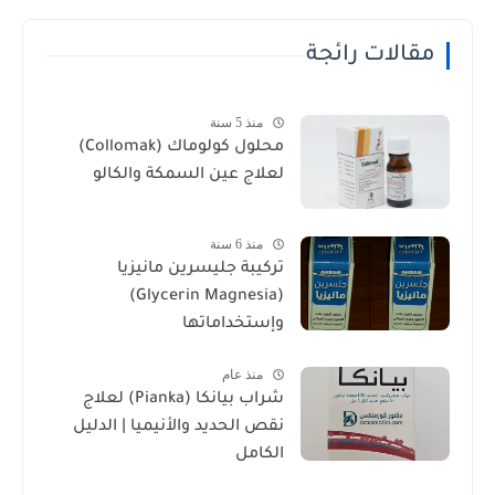
مقالات رائجة
منذ 5 سنة
محلول كولوماك (Collomak)
لعلاج عين السمكة والكالو
منذ 6 سنة
تركيبة جليسرين مانيزيا
(Glycerin Magnesia)
وإستخداماتها
منذ عام
شراب بيانكا (Pianka) لعلاج
نقص الحديد والأنيميا | الدليل
الكامل