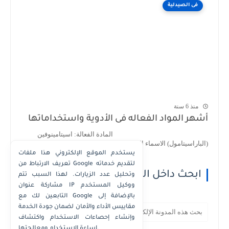
فى الصيدلية
منذ 6 سنة
أشهر المواد الفعاله فى الأدوية واستخداماتها
المادة الفعالة: اسيتامينوفين
(الباراسيتامول) الاسماء التجارية : 1- اسيتامينوف...
يستخدم الموقع الإلكتروني هذا ملفات
تعريف الارتباط من Google لتقديم خدماته
ابحث داخل الموقع
وتحليل عدد الزيارات. لهذا السبب تتم
مشاركة عنوان IP ووكيل المستخدم
التابعين لك مع Google بالإضافة إلى
مقاييس الأداء والأمان لضمان جودة الخدمة
وإنشاء إحصاءات الاستخدام واكتشاف
إساءة الاستخدام ومعالجتها.