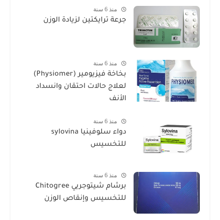
منذ 6 سنة
جرعة ترايكتين لزيادة الوزن
منذ 6 سنة
بخاخة فيزيومير (Physiomer)
لعلاج حالات احتقان وانسداد
الأنف
منذ 6 سنة
دواء سلوفينيا sylovina
للتخسيس
منذ 6 سنة
برشام شيتوجريي Chitogree
للتخسيس وإنقاص الوزن