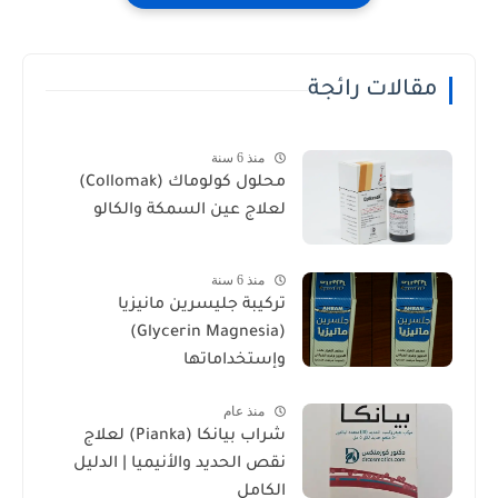
مقالات رائجة
منذ 6 سنة
محلول كولوماك (Collomak)
لعلاج عين السمكة والكالو
منذ 6 سنة
تركيبة جليسرين مانيزيا
(Glycerin Magnesia)
وإستخداماتها
منذ عام
شراب بيانكا (Pianka) لعلاج
نقص الحديد والأنيميا | الدليل
الكامل