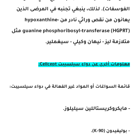
الفوسفات). لذلك، ينبغي تجنبه في المرضى الذين
يعانون من نقص وراثي نادر من hypoxanthine-
guanine phosphoribosyl-transferase (HGPRT) مثل
متلازمة ليز - نيهان وكيلي - سيغملير.
معلومات أخرى عن دواء سيلسيبت Cellcept:
قائمة السواغات أو المواد غير الفعالة في دواء سيلسيبت:
- مايكروكريستاللين سيليلوز.
- بوليفيدون (K-90).