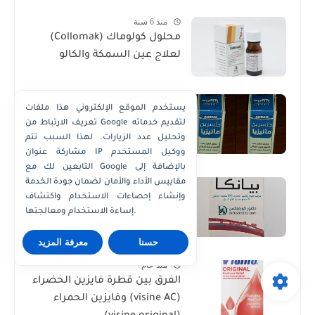
منذ 6 سنة
محلول كولوماك (Collomak)
لعلاج عين السمكة والكالو
منذ 6 سنة
يستخدم الموقع الإلكتروني هذا ملفات
تركيبة جليسرين مانيزيا
تعريف الارتباط من Google لتقديم خدماته
(Glycerin Magnesia)
وتحليل عدد الزيارات. لهذا السبب تتم
وإستخداماتها
مشاركة عنوان IP ووكيل المستخدم
التابعين لك مع Google بالإضافة إلى
منذ عام
مقاييس الأداء والأمان لضمان جودة الخدمة
شراب بيانكا (Pianka) لعلاج
وإنشاء إحصاءات الاستخدام واكتشاف
إساءة الاستخدام ومعالجتها.
نقص الحديد والأنيميا | الدليل
الكامل
حسنا
معرفة المزيد
منذ عام
الفرق بين قطرة فايزين الخضراء
(visine AC) وفايزين الحمراء