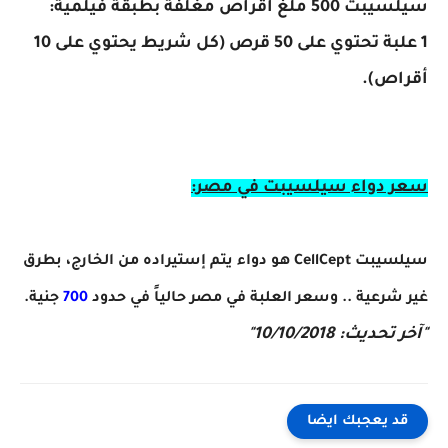
سيلسيبت 500 ملغ أقراص مغلفة بطبقة فيلمية:
1 علبة تحتوي على 50 قرص (كل شريط يحتوي على 10
أقراص).
سعر دواء سيلسيبت في مصر:
سيلسيبت CellCept هو دواء يتم إستيراده من الخارج، بطرق
غير شرعية .. وسعر العلبة في مصر حالياً في حدود
700
جنية.
"آخر تحديث: 10/10/2018"
قد يعجبك ايضا