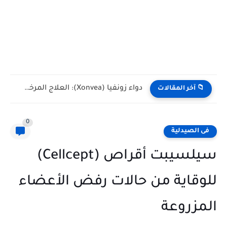
دواء زونفيا (Xonvea): العلاج المرخص والآمن لغثيان القيء الشديد أثناء...
📁 آخر المقالات
0
فى الصيدلية
سيلسيبت أقراص (Cellcept)
للوقاية من حالات رفض الأعضاء
المزروعة