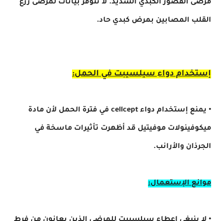
مرضى القصور الكبدي الشديد. لا تتوفر بيانات لمرضى زرع
القلب المصابين بمرض كبدي حاد.
إستخدام دواء سيلسيبت في الحمل:
• يمنع إستخدام دواء cellcept في فترة الحمل لأن مادة
ميكوفينولات موفيتيل قد أظهرت تأثيرات ماسخة في
الجرذان والأرانب.
موانع الإستعمال:
• لا ينبغي إعطاء سيلسيبت للمرضى الذين يعانون من فرط