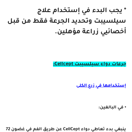
* يجب البدء في إستخدام علاج
سيلسيبت وتحديد الجرعة فقط من قبل
أخصائيي زراعة مؤهلين.
جرعات دواء سيلسيبت Cellcept:
إستخدامها في زرع الكلى
• في البالغين:
ينبغي بدء تعاطي دواء CellCept عن طريق الفم في غضون 72