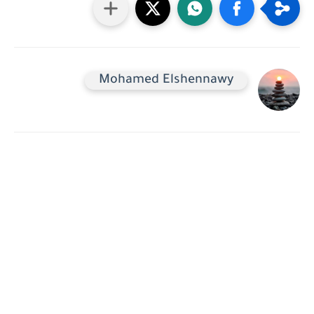
Mohamed Elshennawy