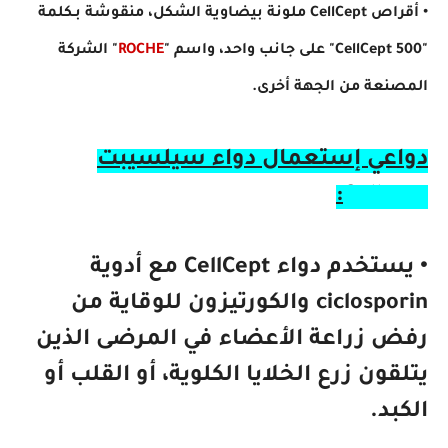
• أقراص CellCept ملونة بيضاوية الشكل، منقوشة بـكلمة
"CellCept 500" على جانب واحد، واسم "
ROCHE
" الشركة
المصنعة من الجهة أخرى.
دواعي إستعمال دواء سيلسيبت
Cellcept:
• يستخدم دواء CellCept مع أدوية
ciclosporin والكورتيزون للوقاية من
رفض زراعة الأعضاء في المرضى الذين
يتلقون زرع الخلايا الكلوية، أو القلب أو
الكبد.