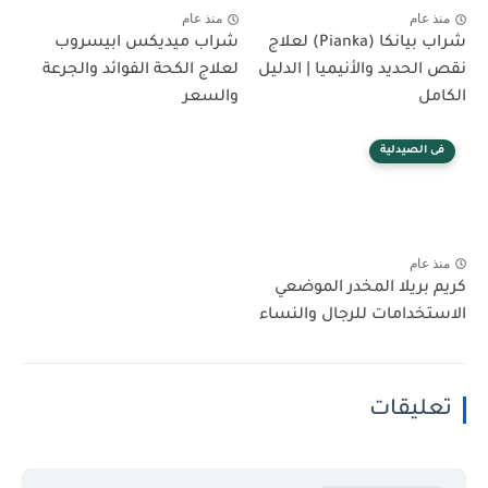
منذ عام
منذ عام
شراب بيانكا (Pianka) لعلاج
شراب ميديكس ابيسروب
نقص الحديد والأنيميا | الدليل
لعلاج الكحة الفوائد والجرعة
الكامل
والسعر
فى الصيدلية
منذ عام
كريم بريلا المخدر الموضعي
الاستخدامات للرجال والنساء
تعليقات