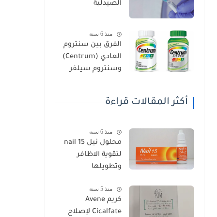
الصيدلية
منذ 6 سنة
الفرق بين سنتروم
العادي (Centrum)
وسنتروم سيلفر
(Centrum Silver)
أكثر المقالات قراءة
منذ 6 سنة
محلول نيل nail 15
لتقوية الاظافر
وتطويلها
منذ 5 سنة
كريم Avene
Cicalfate لإصلاح