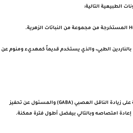
هرية.
ما يسمى بالناردين الطبي، والذي يستخدم قديماً كمهديء ومنوم عن
- يعمل دواء دورميفال بفضل مكوناته الطبيعية على زيادة الناقل العصبي (GABA) والمسئول عن تحفيز