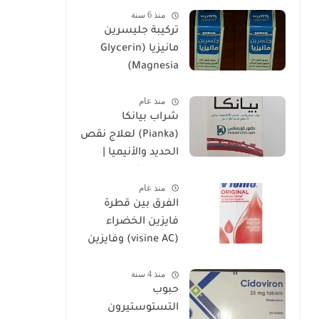
منذ 6 سنة
تركيبة جليسرين
مانيزيا (Glycerin
Magnesia)
وإستخداماتها
منذ عام
شراب بيانكا
(Pianka) لعلاج نقص
الحديد والأنيميا |
الدليل الكامل
منذ عام
الفرق بين قطرة
فايزين الخضراء
(visine AC) وفايزين
الحمراء (visine
منذ 4 سنة
original)
حبوب
التستوستيرون