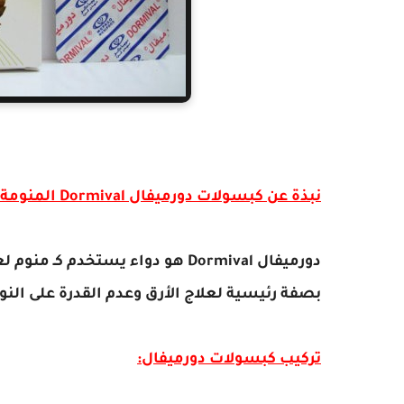
نبذة عن كبسولات دورميفال Dormival المنومة:
دورميفال Dormival هو دواء يستخد
بصفة رئيسية لعلاج الأرق وعدم القدرة على النو
تركيب كبسولات دورميفال: