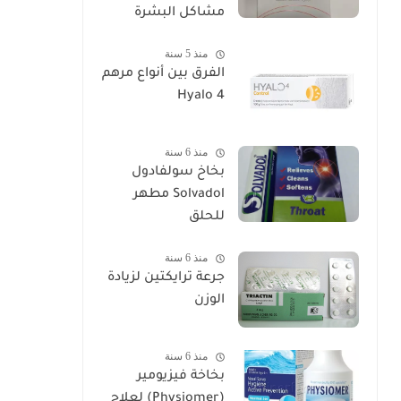
مشاكل البشرة
منذ 5 سنة
الفرق بين أنواع مرهم
Hyalo 4
منذ 6 سنة
بخاخ سولفادول
Solvadol مطهر
للحلق
منذ 6 سنة
جرعة ترايكتين لزيادة
الوزن
منذ 6 سنة
بخاخة فيزيومير
(Physiomer) لعلاج