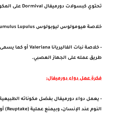
تحتوي كبسولات دورميفال Dormival على المكونات الطبيعية التالية:
خلاصة هيومولوس ليوبولوس
Humulus Lupulus المستخرجة من مجموعة من النباتات الز
- خلاصة نبات الفاليريانا
Valeriana أو ك
طريق عمله على الجهاز العصبي
.
فكرة عمل دواء دورميفال:
النوم عند الإنسان، وبيمنع عملية (Reuptake) أو إعادة امتصاصه وبالتالي بيفضل أطول فترة ممكنة.