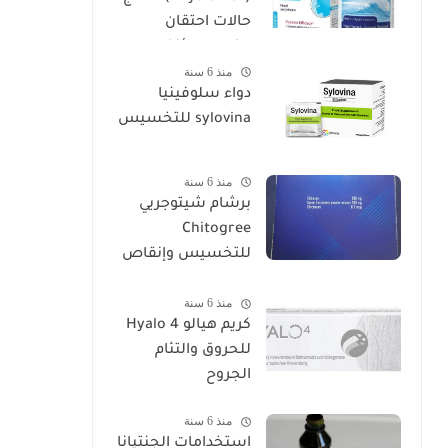
حالات احتقان
وانسداد الأنف
منذ 6 سنة
دواء سلوفينيا
sylovina للتخسيس
منذ 6 سنة
برشام شيتوجريي
Chitogree
للتخسيس وإنقاص
الوزن
منذ 6 سنة
كريم هيالو 4 Hyalo
للحروق والتئام
الجروح
منذ 6 سنة
استخدامات الجنتيانا