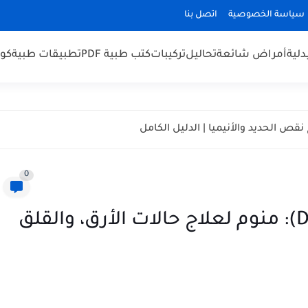
سياسة الخصوصية
اتصل بنا
لية
أمراض شائعة
تحاليل
تركيبات
كتب طبية PDF
تطبيقات طبية
كو
0
كبسولات دورميفال (Dormival): منوم لعلاج حالات الأرق، والقلق