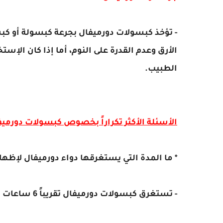
- تؤخذ كبسولات دورميفال بجرعة كبسولة أو كب
الأرق وعدم القدرة على النوم، أما إذا كان الإ
الطبيب.
الأسئلة الأكثر تكراراً بخصوص كبسولات دورميف
* ما المدة التي يستغرقها دواء دورميفال لإظها
- تستغرق كبسولات دورميفال تقريباً 6 ساعات لكي تظهر مفعولها ولملاحظة تحسن في حالة المريض.