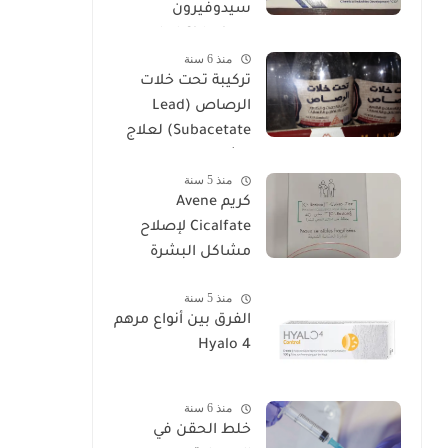
سيدوفيرون
Cidoviron لعلاج
منذ 6 سنة
العقم
تركيبة تحت خلات
الرصاص (Lead
Subacetate) لعلاج
الشرخ والتهابات
منذ 5 سنة
البواسير
كريم Avene
Cicalfate لإصلاح
مشاكل البشرة
منذ 5 سنة
الفرق بين أنواع مرهم
Hyalo 4
منذ 6 سنة
خلط الحقن في