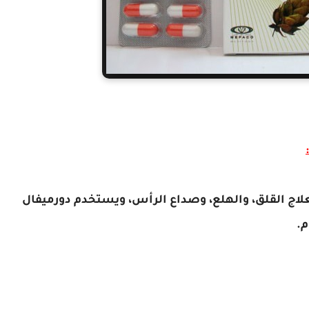
م كـ منوم لعلاج القلق، والهلع، وصداع الرأس، ويستخدم دورميفال
م.