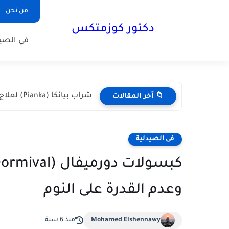
من نحن
دكتور كوزمتكس
في الصيد
شراب بيانكا (Pianka) لعلاج نقص الحديد والأنيميا | الدليل الكامل
📁 آخر المقالات
فى الصيدلية
وعدم القدرة على النوم
Mohamed Elshennawy
منذ 6 سنة