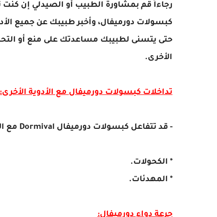
رجاءاً قم بمشاورة الطبيب أو الصيدلي
إن كنت ت
كبسولات دورميفال، وأخبر طبيبك عن جميع الأد
حتى يتسنى لطبيبك مساعدتك على منع أو التحكم 
الأخرى.
تداخلات كبسولات دورميفال مع الأدوية الأخرى:
- قد تتفاعل كبسولات دورميفال Dormival مع الأدوية و المنتجات التالية:
* الكحولات.
* المهدئات.
جرعة دواء دورميفال: