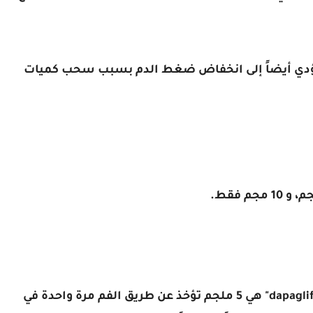
 تؤدي أيضاً إلى انخفاض ضغط الدم بسبب سحب كميات
جرعة البدء الموصى بها لدواء فوركسيجا "dapagliflozin" هي 5 ملجم تؤخذ عن طريق الفم مرة واحدة في