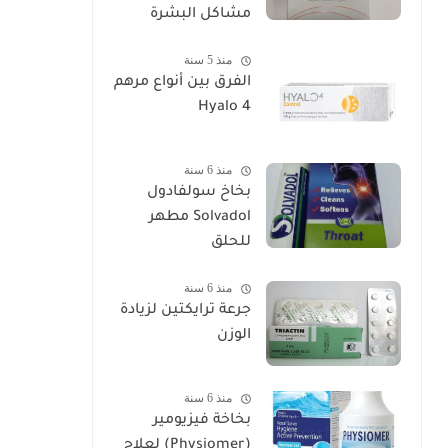
مشاكل البشرة
منذ 5 سنة
الفرق بين أنواع مرهم
Hyalo 4
منذ 6 سنة
بخاخ سولفادول
Solvadol مطهر
للحلق
منذ 6 سنة
جرعة ترايكتين لزيادة
الوزن
منذ 6 سنة
بخاخة فيزيومير
(Physiomer) لعلاج