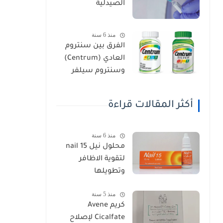
الصيدلية
منذ 6 سنة
الفرق بين سنتروم
العادي (Centrum)
وسنتروم سيلفر
(Centrum Silver)
أكثر المقالات قراءة
منذ 6 سنة
محلول نيل nail 15
لتقوية الاظافر
وتطويلها
منذ 5 سنة
كريم Avene
Cicalfate لإصلاح