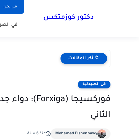
من نحن
دكتور كوزمتكس
في الصيد
📁 آخر المقالات
فى الصيدلية
فوركسيجا (iga
الثاني
Mohamed Elshennawy
منذ 6 سنة