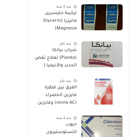
منذ 6 سنة
تركيبة جليسرين
مانيزيا (Glycerin
Magnesia)
وإستخداماتها
منذ عام
شراب بيانكا
(Pianka) لعلاج نقص
الحديد والأنيميا |
الدليل الكامل
منذ عام
الفرق بين قطرة
فايزين الخضراء
(visine AC) وفايزين
الحمراء (visine
منذ 4 سنة
original)
حبوب
التستوستيرون