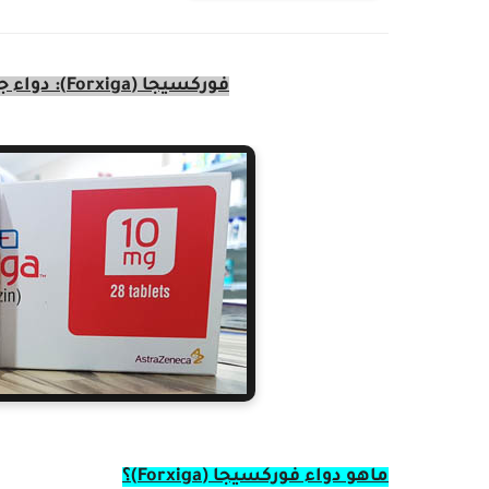
فوركسيجا (Forxiga): دواء جديد لعلاج مرضى السكر من النوع الثاني
ماهو دواء فوركسيجا (Forxiga)؟