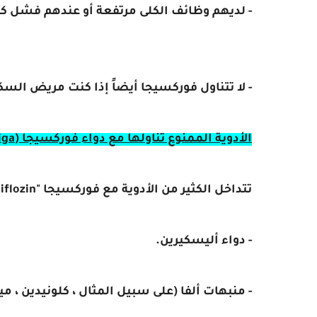
- لديهم وظائف الكلى مرتفعة أو عندهم فشل ك
- لا تتناول فوركسيجا أيضاً إذا كنت مريض السكر
الأدوية الممنوع تناولها مع دواء فوركسيجا (Forxiga):
تتداخل الكثير من الأدوية مع فوركسيجا "dapagliflozin" مثل:
- دواء أليسكيرين.
- منبهات ألفا (على سبيل المثال ، كلونيدين ، ميث