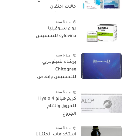
حالات احتقان
وانسداد الأنف
منذ 6 سنة
دواء سلوفينيا
sylovina للتخسيس
منذ 6 سنة
برشام شيتوجريي
Chitogree
للتخسيس وإنقاص
الوزن
منذ 6 سنة
كريم هيالو 4 Hyalo
للحروق والتئام
الجروح
منذ 6 سنة
استخدامات الجنتيانا