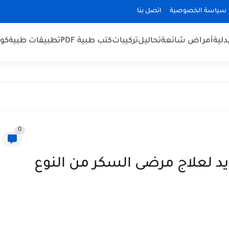
سياسة الخصوصية
اتصل بنا
لية
أمراض شائعة
تحاليل
تركيبات
كتب طبية PDF
تطبيقات طبية
كو
0
Forx): دواء جديد لعلاج مرضى السكر من النوع