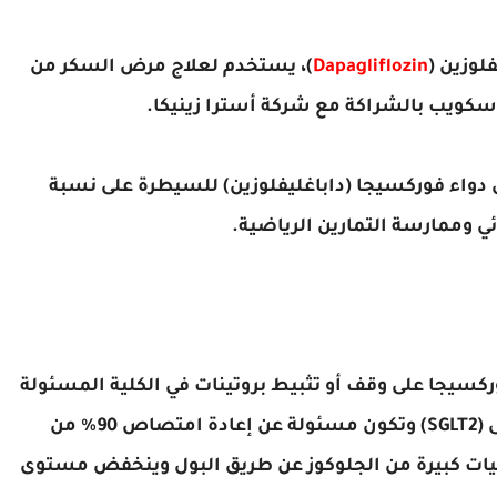
لوزين (
Dapagliflozin
)، يستخدم لعلاج مرض السكر من
ز سكويب بالشراكة مع شركة أسترا زينيكا.
والدواء على دواء فوركسيجا (داباغليفلوزين) للسيطرة على نسبة
ائي وممارسة التمارين الرياضية.
ركسيجا على وقف أو تثبيط بروتينات في الكلية المسئولة
عن إعادة امتصاص الجلوكوز والصوديوم، تسمى (SGLT2) وتكون مسئولة عن إعادة امتصاص 90% من
 كميات كبيرة من الجلوكوز عن طريق البول وينخفض مستوى