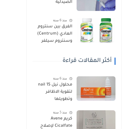
الصيدلية
منذ 6 سنة
الفرق بين سنتروم
العادي (Centrum)
وسنتروم سيلفر
(Centrum Silver)
أكثر المقالات قراءة
منذ 6 سنة
محلول نيل nail 15
لتقوية الاظافر
وتطويلها
منذ 5 سنة
كريم Avene
Cicalfate لإصلاح