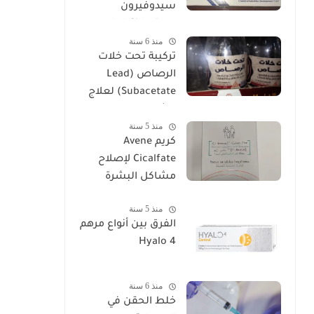
سيدوفيرون
Cidoviron لعلاج
منذ 6 سنة
العقم
تركيبة تحت خلات
الرصاص (Lead
Subacetate) لعلاج
الشرخ والتهابات
منذ 5 سنة
البواسير
كريم Avene
Cicalfate لإصلاح
مشاكل البشرة
منذ 5 سنة
الفرق بين أنواع مرهم
Hyalo 4
منذ 6 سنة
خلط الحقن في