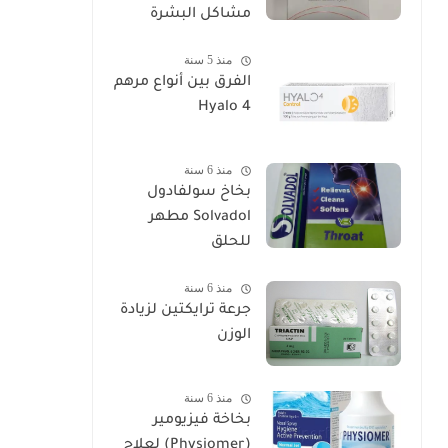
مشاكل البشرة
منذ 5 سنة
الفرق بين أنواع مرهم
Hyalo 4
منذ 6 سنة
بخاخ سولفادول
Solvadol مطهر
للحلق
منذ 6 سنة
جرعة ترايكتين لزيادة
الوزن
منذ 6 سنة
بخاخة فيزيومير
(Physiomer) لعلاج