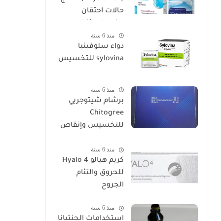
حالات احتقان
وانسداد الأنف
منذ 6 سنة
دواء سلوفينيا
sylovina للتخسيس
منذ 6 سنة
برشام شيتوجريي
Chitogree
للتخسيس وإنقاص
الوزن
منذ 6 سنة
كريم هيالو 4 Hyalo
للحروق والتئام
الجروح
منذ 6 سنة
استخدامات الجنتيانا