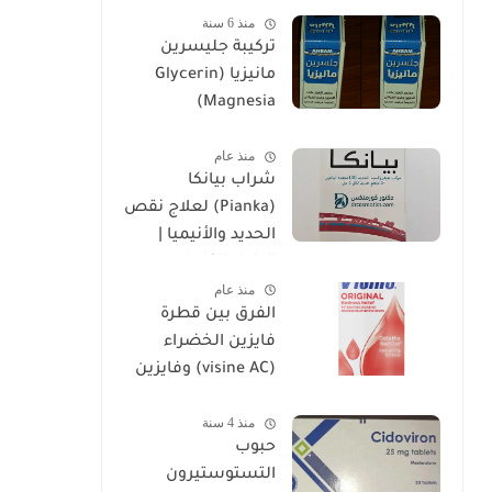
منذ 6 سنة
تركيبة جليسرين
مانيزيا (Glycerin
Magnesia)
وإستخداماتها
منذ عام
شراب بيانكا
(Pianka) لعلاج نقص
الحديد والأنيميا |
الدليل الكامل
منذ عام
الفرق بين قطرة
فايزين الخضراء
(visine AC) وفايزين
الحمراء (visine
منذ 4 سنة
original)
حبوب
التستوستيرون