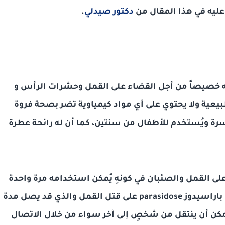
عليه في هذا المقال من
دكتور صيدلي
.
عه خصيصاً من أجل القضاء على القمل وحشرات الرأس و
عية ولا يحتوي على أي مواد كيمياوية تضر بصحة فروة
رة ويُستخدم للأطفال من سنتين، كما أن له رائحة عطرة
على القمل والصئبان في كونهِ يُمكن استخدامه مرة واحدة
 باراسيدوز
parasidose
على قتل القمل والذي قد يصل مدة
إلى نحو 35 يوماً، ومن الممكن أن ينتقل من شخصٍ إلى آخر سواء من خلال الاتصال