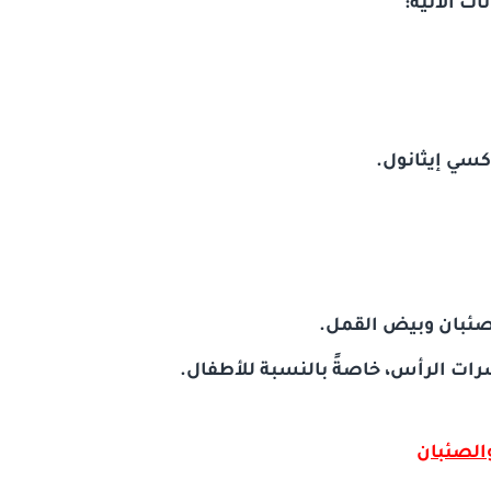
كسي إيثانول.
صئبان وبيض القمل.
رات الرأس، خاصةً بالنسبة للأطفال.
الصئبان