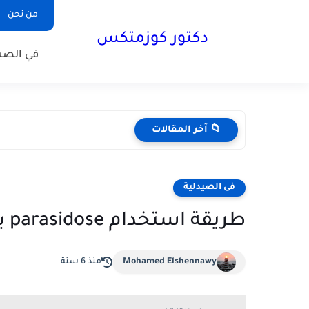
من نحن
دكتور كوزمتكس
في الصيد
📁 آخر المقالات
فى الصيدلية
طريقة استخدام parasidose باراسيدوز للقمل
Mohamed Elshennawy
منذ 6 سنة