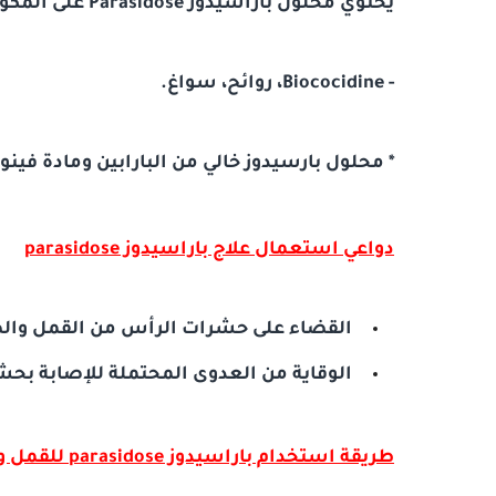
يحتوي محلول باراسيدوز Parasidose على المكونات الآتية:
- Biococidine، روائح، سواغ.
* محلول بارسيدوز خالي من البارابين ومادة فينو
دواعي استعمال علاج باراسيدوز
parasidose
القضاء على حشرات الرأس من القمل وال
الوقاية من العدوى المحتملة للإصابة بحش
طريقة استخدام باراسيدوز
parasidose
للقمل و