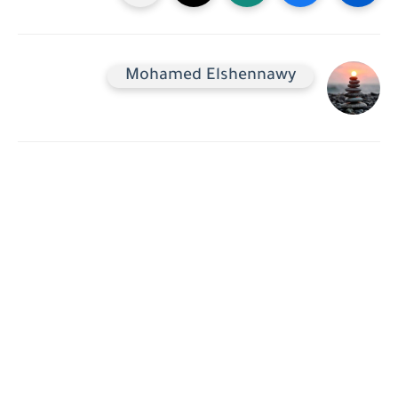
Mohamed Elshennawy