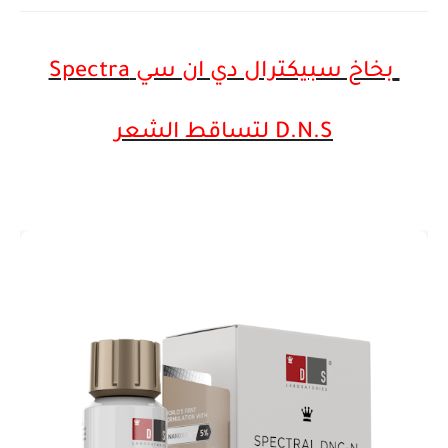
بخاخ سبيكترال دي ان سي Spectra
D.N.S لتساقط الشعر