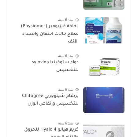
منذ 6 سنة
بخاخة فيزيومير (Physiomer)
لعلاج حالات احتقان وانسداد
الأنف
منذ 6 سنة
دواء سلوفينيا sylovina
للتخسيس
منذ 6 سنة
برشام شيتوجريي Chitogree
للتخسيس وإنقاص الوزن
منذ 6 سنة
كريم هيالو 4 Hyalo للحروق