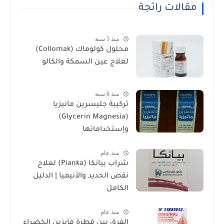
مقالات رائجة
منذ 5 سنة
محلول كولوماك (Collomak)
لعلاج عين السمكة والكالو
منذ 6 سنة
تركيبة جليسرين مانيزيا
(Glycerin Magnesia)
وإستخداماتها
منذ عام
شراب بيانكا (Pianka) لعلاج
نقص الحديد والأنيميا | الدليل
الكامل
منذ عام
الفرق بين قطرة فايزين الخضراء