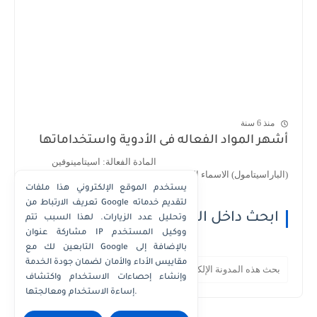
منذ 6 سنة
أشهر المواد الفعاله فى الأدوية واستخداماتها
المادة الفعالة: اسيتامينوفين
(الباراسيتامول) الاسماء التجارية : 1- اسيتامينوف...
يستخدم الموقع الإلكتروني هذا ملفات
تعريف الارتباط من Google لتقديم خدماته
ابحث داخل الموقع
وتحليل عدد الزيارات. لهذا السبب تتم
مشاركة عنوان IP ووكيل المستخدم
التابعين لك مع Google بالإضافة إلى
مقاييس الأداء والأمان لضمان جودة الخدمة
وإنشاء إحصاءات الاستخدام واكتشاف
إساءة الاستخدام ومعالجتها.