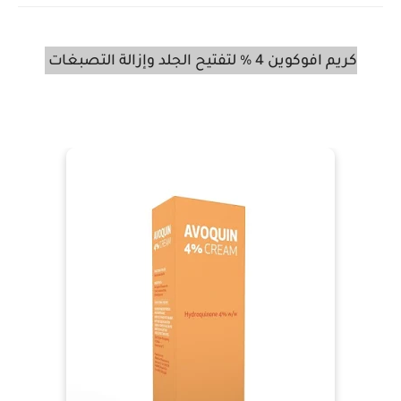
كريم افوكوين 4 % لتفتيح الجلد وإزالة التصبغات