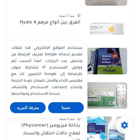
منذ 5 سنة
الفرق بين أنواع مرهم Hyalo 4
يستخدم الموقع الإلكتروني هذا ملفات
منذ 6 سنة
تعريف الارتباط من Google لتقديم خدماته
بخاخ سولفادول Solvadol مطهر
وتحليل عدد الزيارات. لهذا السبب تتم
للحلق
مشاركة عنوان IP ووكيل المستخدم
التابعين لك مع Google بالإضافة إلى
مقاييس الأداء والأمان لضمان جودة الخدمة
منذ 6 سنة
وإنشاء إحصاءات الاستخدام واكتشاف
جرعة ترايكتين لزيادة الوزن
إساءة الاستخدام ومعالجتها.
حسنا
معرفة المزيد
منذ 6 سنة
بخاخة فيزيومير (Physiomer)
لعلاج حالات احتقان وانسداد