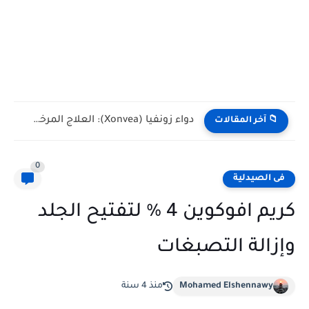
دواء زونفيا (Xonvea): العلاج المرخص والآمن لغثيان القيء الشديد أثناء...
📁 آخر المقالات
0
فى الصيدلية
كريم افوكوين 4 % لتفتيح الجلد
وإزالة التصبغات
Mohamed Elshennawy
منذ 4 سنة