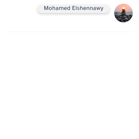
Mohamed Elshennawy