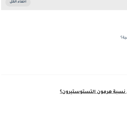
ية؟
ي نسبة هرمون التستوستيرون؟