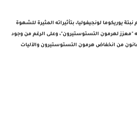
عروف أيضًا باسم نبتة يوريكوما لونجيفوليا، بتأثيراته المثيرة للشهوة
نه "معزز لهرمون التستوستيرون"، وعلى الرغم من وجود
 يعانون من انخفاض هرمون التستوستيرون والآليات