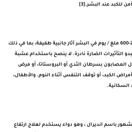
وقد لاحظت الدراسات التي استخدمت جرعة 200-600 ملغ / يوم في البشر آثار جانبية طفيفة، بما في ذلك
و التأثيرات الضارة نادرة. لا ينصح باستخدام عشبة
 الرجال المصابون بسرطان الثدي أو البروستاتا، أو مرض
مراض الكبد، أو توقف التنفس أثناء النوم. والأطفال،
السكانية.
شهور باسم انديرال ، وهو دواء يستخدم لعلاج ارتفاع