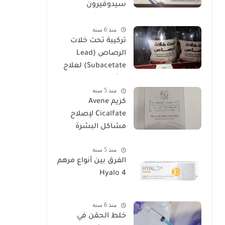
سيدوفيرون
Cidoviron لعلاج
منذ 6 سنة
العقم
تركيبة تحت خلات
الرصاص (Lead
Subacetate) لعلاج
الشرخ والتهابات
منذ 5 سنة
البواسير
كريم Avene
Cicalfate لإصلاح
مشاكل البشرة
منذ 5 سنة
الفرق بين أنواع مرهم
Hyalo 4
منذ 6 سنة
خلط الحقن في