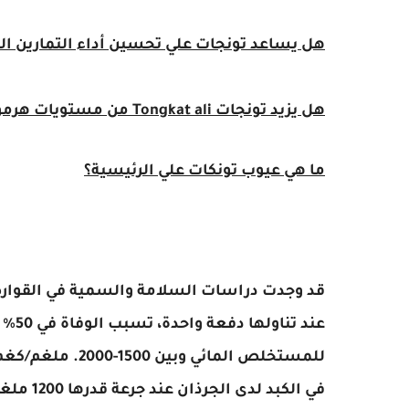
هل يساعد تونجات علي تحسين أداء التمارين ال
هل يزيد تونجات Tongkat ali من مستويات هرمون التستوستيرون؟
ما هي عيوب تونكات علي الرئيسية؟