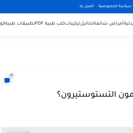
سياسة الخصوصية
اتصل بنا
لية
أمراض شائعة
تحاليل
تركيبات
كتب طبية PDF
تطبيقات طبية
كو
0
مون التستوستيرون؟