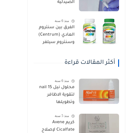
الصيدلية
منذ 6 سنة
الفرق بين سنتروم
العادي (Centrum)
وسنتروم سيلفر
(Centrum Silver)
أكثر المقالات قراءة
منذ 6 سنة
محلول نيل nail 15
لتقوية الاظافر
وتطويلها
منذ 5 سنة
كريم Avene
Cicalfate لإصلاح