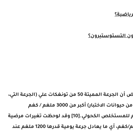
رياضية؟
قد وجدت دراسات السلامة والسمية في القوارض أن الجرعة المميتة 50 من تونغكات علي (الجرعة التي،
عند تناولها دفعة واحدة، تسبب الوفاة في 50٪ من حيوانات الاختبار) أكبر من 3000 ملغم / كغم
للمستخلص المائي وبين 1500-2000. ملغم/كغم للمستخلص الكحولي.[10] وقد لوحظت تغيرات مرضية
في الكبد لدى الجرذان عند جرعة قدرها 1200 ملغم/كغم، أي ما يعادل جرعة يومية قدرها 1200 ملغم عند