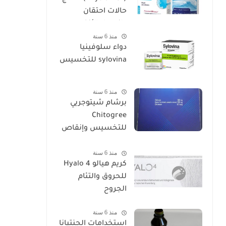
حالات احتقان
وانسداد الأنف
منذ 6 سنة
دواء سلوفينيا
sylovina للتخسيس
منذ 6 سنة
برشام شيتوجريي
Chitogree
للتخسيس وإنقاص
الوزن
منذ 6 سنة
كريم هيالو 4 Hyalo
للحروق والتئام
الجروح
منذ 6 سنة
استخدامات الجنتيانا