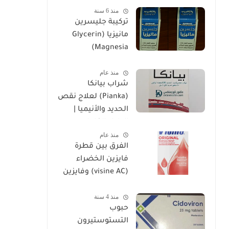
منذ 6 سنة
تركيبة جليسرين
مانيزيا (Glycerin
Magnesia)
وإستخداماتها
منذ عام
شراب بيانكا
(Pianka) لعلاج نقص
الحديد والأنيميا |
الدليل الكامل
منذ عام
الفرق بين قطرة
فايزين الخضراء
(visine AC) وفايزين
الحمراء (visine
منذ 4 سنة
original)
حبوب
التستوستيرون