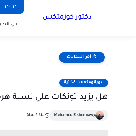
من نحن
دكتور كوزمتكس
في الصيد
📁 آخر المقالات
أدوية ومكملات غذائية
هل يزيد تونكات علي نسبة هر
Mohamed Elshennawy
منذ 2 سنة