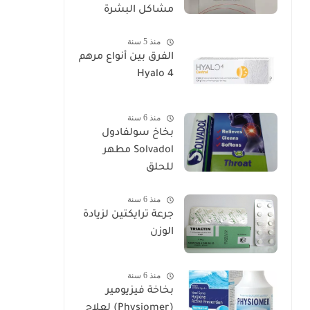
مشاكل البشرة
منذ 5 سنة
الفرق بين أنواع مرهم
Hyalo 4
منذ 6 سنة
بخاخ سولفادول
Solvadol مطهر
للحلق
منذ 6 سنة
جرعة ترايكتين لزيادة
الوزن
منذ 6 سنة
بخاخة فيزيومير
(Physiomer) لعلاج