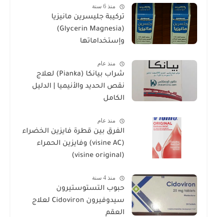
منذ 6 سنة
تركيبة جليسرين مانيزيا
(Glycerin Magnesia)
وإستخداماتها
منذ عام
شراب بيانكا (Pianka) لعلاج
نقص الحديد والأنيميا | الدليل
الكامل
منذ عام
الفرق بين قطرة فايزين الخضراء
(visine AC) وفايزين الحمراء
(visine original)
منذ 4 سنة
حبوب التستوستيرون
سيدوفيرون Cidoviron لعلاج
العقم