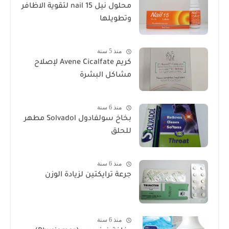
محلول نيل nail 15 لتقوية الاظافر
وتطويلها
منذ 5 سنة
كريم Avene Cicalfate لإصلاح
مشاكل البشرة
منذ 6 سنة
بخاخ سولفادول Solvadol مطهر
للحلق
منذ 6 سنة
جرعة ترايكتين لزيادة الوزن
منذ 6 سنة