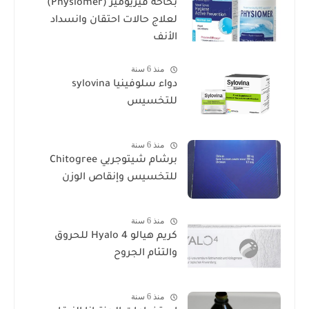
بخاخة فيزيومير (Physiomer)
لعلاج حالات احتقان وانسداد
الأنف
منذ 6 سنة
دواء سلوفينيا sylovina
للتخسيس
منذ 6 سنة
برشام شيتوجريي Chitogree
للتخسيس وإنقاص الوزن
منذ 6 سنة
كريم هيالو 4 Hyalo للحروق
والتئام الجروح
منذ 6 سنة