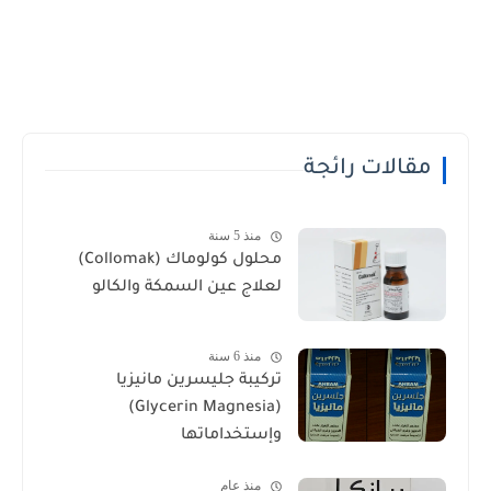
مقالات رائجة
منذ 5 سنة
محلول كولوماك (Collomak)
لعلاج عين السمكة والكالو
منذ 6 سنة
تركيبة جليسرين مانيزيا
(Glycerin Magnesia)
وإستخداماتها
منذ عام