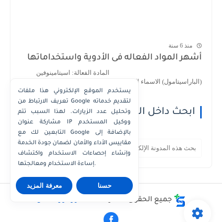
منذ 6 سنة
أشهر المواد الفعاله فى الأدوية واستخداماتها
المادة الفعالة: اسيتامينوفين
(الباراسيتامول) الاسماء التجارية : 1- اسيتامينوف...
يستخدم الموقع الإلكتروني هذا ملفات
تعريف الارتباط من Google لتقديم خدماته
ابحث داخل الموقع
وتحليل عدد الزيارات. لهذا السبب تتم
مشاركة عنوان IP ووكيل المستخدم
التابعين لك مع Google بالإضافة إلى
مقاييس الأداء والأمان لضمان جودة الخدمة
وإنشاء إحصاءات الاستخدام واكتشاف
إساءة الاستخدام ومعالجتها.
حسنا
معرفة المزيد
جميع الحقوق محفوظة ©
دكتور كوزمتكس