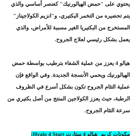
يحتوي على "حمض الهيالورنيك" كعنصر أساسي والذي
يتم تحضيره من التخمر البكتيري، و"انزيم الكولاجيناز"
المستخرج من البكتيريا الغير مسببة للأمراض، والذي
يعمل بشكل رئيسي لعلاج الجروح.
هيالو 4 يعزز من عملية الشفاء بترطيب بواسطة حمض
الهيالورنيك ويحمي الأنسجة الجديدة. وفي الواقع فإن
عملية التئام الجروح تكون بشكل أسرع في الظروف
الرطبة، حيث يعزز الكولاجين المنتج من أصل بكتيري من
سرعة التئام الجروح.
مكونات كريم هيالو 4 ستارت Hyalo 4 Start: