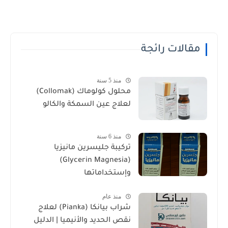
مقالات رائجة
منذ 5 سنة
محلول كولوماك (Collomak)
لعلاج عين السمكة والكالو
منذ 6 سنة
تركيبة جليسرين مانيزيا
(Glycerin Magnesia)
وإستخداماتها
منذ عام
شراب بيانكا (Pianka) لعلاج
نقص الحديد والأنيميا | الدليل