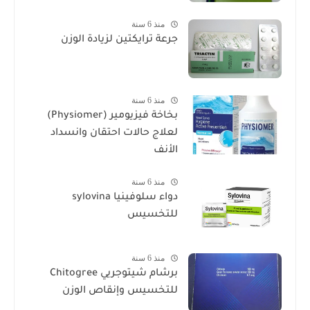
منذ 6 سنة
جرعة ترايكتين لزيادة الوزن
منذ 6 سنة
بخاخة فيزيومير (Physiomer)
لعلاج حالات احتقان وانسداد
الأنف
منذ 6 سنة
دواء سلوفينيا sylovina
للتخسيس
منذ 6 سنة
برشام شيتوجريي Chitogree
للتخسيس وإنقاص الوزن