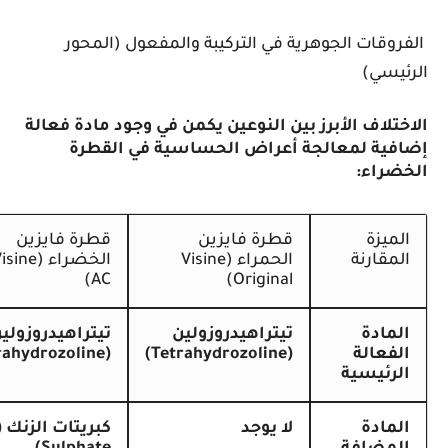
قات الجوهرية في التركيبة والمفعول (المحور
سي)
لاف الأبرز بين النوعين يكمن في وجود مادة فعالة
ية لمعالجة أعراض الحساسية في القطرة
راء:
يزة
قطرة فايزين
قطرة فايزين
قارنة
الحمراء (Visine
الخضراء (Visine
AC)
Original)
ادة
تيتراهيدروزولين
تيتراهيدروزولين
عالة
(Tetrahydrozoline)
(Tetrahydrozoline)
رئيسية
ادة
لا يوجد
كبريتات الزنك
(Zinc