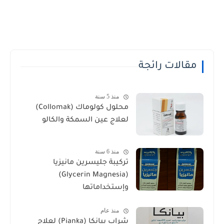
قالات رائجة
منذ 5 سنة
محلول كولوماك (Collomak)
لعلاج عين السمكة والكالو
منذ 6 سنة
تركيبة جليسرين مانيزيا
(Glycerin Magnesia)
وإستخداماتها
منذ عام
شراب بيانكا (Pianka) لعلاج