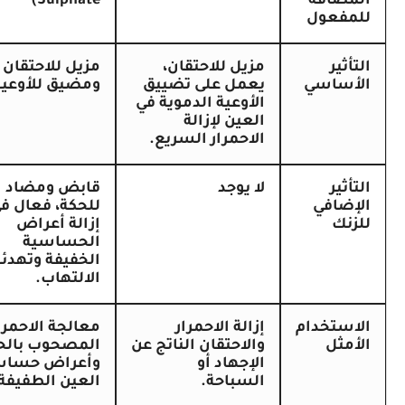
مضافة
Sulphate)
مفعول
أثير
مزيل للاحتقان
،
مزيل للاحتقان
أساسي
يعمل على تضييق
ومضيق للأوعية.
الأوعية الدموية في
العين لإزالة
الاحمرار السريع.
أثير
لا يوجد
قابض ومضاد
إضافي
للحكة،
فعال في
زنك
إزالة أعراض
الحساسية
الخفيفة وتهدئة
الالتهاب.
استخدام
إزالة
الاحمرار
معالجة الاحمرار
مثل
والاحتقان الناتج عن
المصحوب
بالحكة
الإجهاد أو
وأعراض
حساسية
السباحة.
العين
الطفيفة.