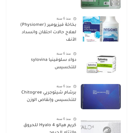
منذ 6 سنة
بخاخة فيزيومير (Physiomer)
لعلاج حالات احتقان وانسداد
الأنف
منذ 6 سنة
دواء سلوفينيا sylovina
للتخسيس
منذ 6 سنة
برشام شيتوجريي Chitogree
للتخسيس وإنقاص الوزن
منذ 6 سنة
كريم هيالو 4 Hyalo للحروق