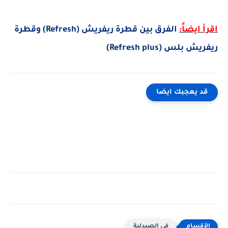
يضاً:
الفرق بين قطرة ريفريش (Refresh) وقطرة
لس (Refresh plus
)
 يعجبك ايضا
فى الصيدلية