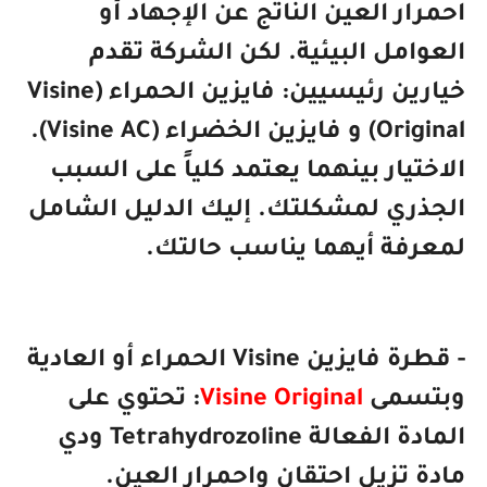
ار العين الناتج عن الإجهاد أو
امل البيئية. لكن الشركة تقدم
خيارين رئيسيين: فايزين الحمراء (Visine
Original) و فايزين الخضراء (Visine AC).
تيار بينهما يعتمد كلياً على السبب
ذري لمشكلتك. إليك الدليل الشامل
رفة أيهما يناسب حالتك.
- قطرة فايزين Visine الحمراء أو العادية
سمى
Visine Original
: تحتوي على
المادة الفعالة Tetrahydrozoline ودي
 تزيل احتقان واحمرار العين.