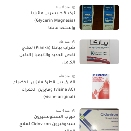
منذ 6 سنة
تركيبة جليسرين مانيزيا
(Glycerin Magnesia)
وإستخداماتها
منذ عام
شراب بيانكا (Pianka) لعلاج
نقص الحديد والأنيميا | الدليل
الكامل
منذ عام
الفرق بين قطرة فايزين الخضراء
(visine AC) وفايزين الحمراء
(visine original)
منذ 4 سنة
حبوب التستوستيرون
سيدوفيرون Cidoviron لعلاج