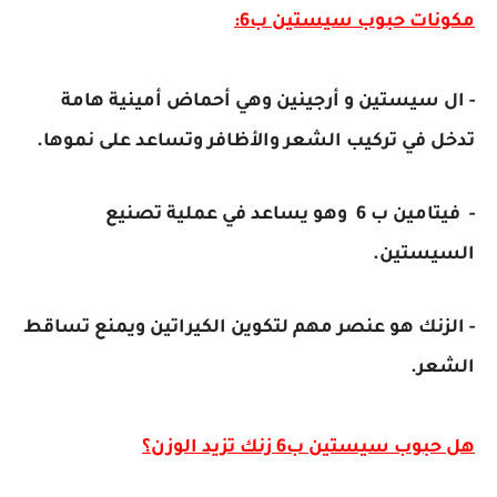
مكونات حبوب سيستين ب6:
- ال سيستين و أرجينين وهي أحماض أمينية هامة
تدخل في تركيب الشعر والأظافر وتساعد على نموها.
- فيتامين ب 6 وهو يساعد في عملية تصنيع
السيستين.
- الزنك هو عنصر مهم لتكوين الكيراتين ويمنع تساقط
الشعر.
هل حبوب سيستين ب6 زنك تزيد الوزن؟