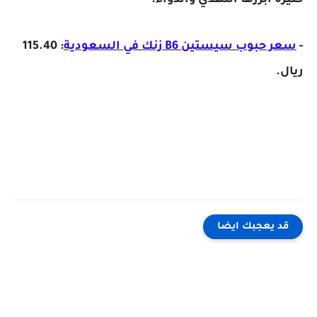
كثيرة أبرزها النهدي والدواء.
-
سعر حبوب سيستين B6 زنك في السعودية
: 115.40
ريال.
قد يعجبك ايضا