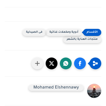
أدوية ومكملات غذائية
فى الصيدلية
منتجات العناية بالشعر
Mohamed Elshennawy