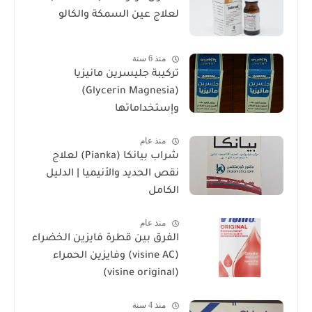
لعلاج عين السمكة والكالو
منذ 6 سنة
تركيبة جليسرين مانيزيا
(Glycerin Magnesia)
وإستخداماتها
منذ عام
شراب بيانكا (Pianka) لعلاج
نقص الحديد والأنيميا | الدليل
الكامل
منذ عام
الفرق بين قطرة فايزين الخضراء
(visine AC) وفايزين الحمراء
(visine original)
منذ 4 سنة