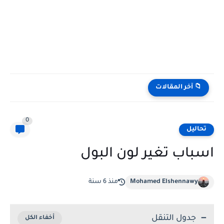
📁 آخر المقالات
0
تحاليل
اسباب تغير لون البول
Mohamed Elshennawy
منذ 6 سنة
جدول التنقل