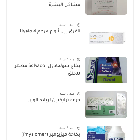
مشاكل البشرة
منذ 5 سنة
الفرق بين أنواع مرهم Hyalo 4
منذ 6 سنة
بخاخ سولفادول Solvadol مطهر
للحلق
منذ 6 سنة
جرعة ترايكتين لزيادة الوزن
منذ 6 سنة
بخاخة فيزيومير (Physiomer)