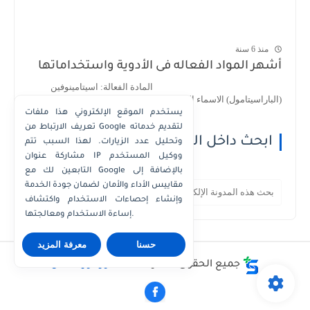
منذ 6 سنة
أشهر المواد الفعاله فى الأدوية واستخداماتها
المادة الفعالة: اسيتامينوفين
(الباراسيتامول) الاسماء التجارية : 1- اسيتامينوف...
يستخدم الموقع الإلكتروني هذا ملفات
تعريف الارتباط من Google لتقديم خدماته
ابحث داخل الموقع
وتحليل عدد الزيارات. لهذا السبب تتم
مشاركة عنوان IP ووكيل المستخدم
التابعين لك مع Google بالإضافة إلى
مقاييس الأداء والأمان لضمان جودة الخدمة
وإنشاء إحصاءات الاستخدام واكتشاف
إساءة الاستخدام ومعالجتها.
حسنا
معرفة المزيد
جميع الحقوق محفوظة ©
دكتور كوزمتكس