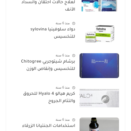
لعلاج حالات احتقان وانسداد
الأنف
منذ 6 سنة
دواء سلوفينيا sylovina
للتخسيس
منذ 6 سنة
برشام شيتوجريي Chitogree
للتخسيس وإنقاص الوزن
منذ 6 سنة
كريم هيالو 4 Hyalo للحروق
والتئام الجروح
منذ 6 سنة
استخدامات الجنتيانا الزرقاء