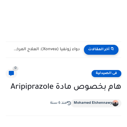
دواء زونفيا (Xonvea): العلاج المرخص والآمن لغثيان القيء الشديد أثناء...
📁 آخر المقالات
0
فى الصيدلية
هام بخصوص مادة Aripiprazole
Mohamed Elshennawy
منذ 6 سنة