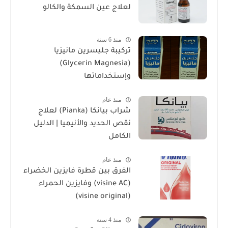
لعلاج عين السمكة والكالو
منذ 6 سنة
تركيبة جليسرين مانيزيا
(Glycerin Magnesia)
وإستخداماتها
منذ عام
شراب بيانكا (Pianka) لعلاج
نقص الحديد والأنيميا | الدليل
الكامل
منذ عام
الفرق بين قطرة فايزين الخضراء
(visine AC) وفايزين الحمراء
(visine original)
منذ 4 سنة