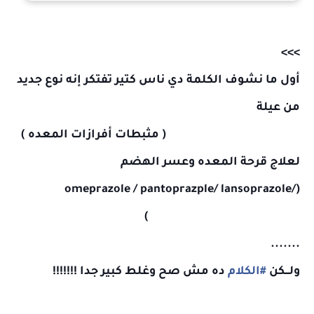
>>>
أول ما نشوف الكلمة دي ناس كتير تفتكر إنه نوع جديد
من عيلة
Proton pump inhibitors ( مثبطات أفرازات المعده )
لعلاج قرحة المعده وعسر الهضم
(omeprazole / pantoprazple/ lansoprazole/
rabeprazole /esomeprazole)
.......
ولـــكن
#الكلام
ده مش صح وغلط كبير جدا !!!!!!!