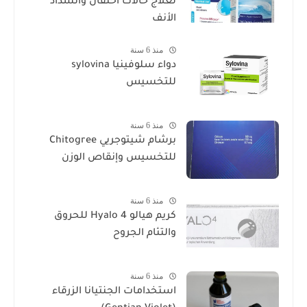
لعلاج حالات احتقان وانسداد
الأنف
منذ 6 سنة
دواء سلوفينيا sylovina
للتخسيس
منذ 6 سنة
برشام شيتوجريي Chitogree
للتخسيس وإنقاص الوزن
منذ 6 سنة
كريم هيالو 4 Hyalo للحروق
والتئام الجروح
منذ 6 سنة
استخدامات الجنتيانا الزرقاء