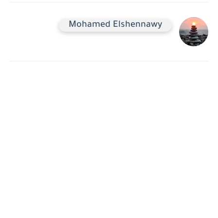
Mohamed Elshennawy