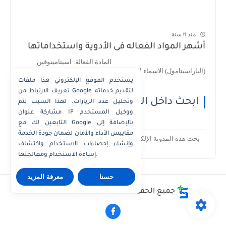
منذ 6 سنة
أشهر المواد الفعاله فى الأدوية واستخداماتها
المادة الفعالة: اسيتامينوفين
(الباراسيتامول) الاسماء التجارية : 1- اسيتامينوف...
يستخدم الموقع الإلكتروني هذا ملفات
تعريف الارتباط من Google لتقديم خدماته
ابحث داخل الموقع
وتحليل عدد الزيارات. لهذا السبب تتم
مشاركة عنوان IP ووكيل المستخدم
التابعين لك مع Google بالإضافة إلى
مقاييس الأداء والأمان لضمان جودة الخدمة
وإنشاء إحصاءات الاستخدام واكتشاف
إساءة الاستخدام ومعالجتها.
حسنا
معرفة المزيد
جميع الحقوق محفوظة ©
دكتور كوزمتكس