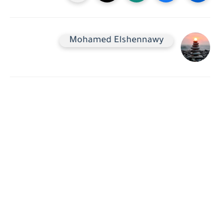
Mohamed Elshennawy