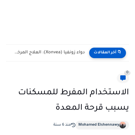
دواء زونفيا (Xonvea): العلاج المرخص والآمن لغثيان القيء الشديد أثناء...
📁 آخر المقالات
0
الاستخدام المفرط للمسكنات
يسبب قرحة المعدة
Mohamed Elshennawy
منذ 6 سنة