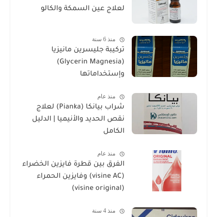
لعلاج عين السمكة والكالو
منذ 6 سنة
تركيبة جليسرين مانيزيا
(Glycerin Magnesia)
وإستخداماتها
منذ عام
شراب بيانكا (Pianka) لعلاج
نقص الحديد والأنيميا | الدليل
الكامل
منذ عام
الفرق بين قطرة فايزين الخضراء
(visine AC) وفايزين الحمراء
(visine original)
منذ 4 سنة