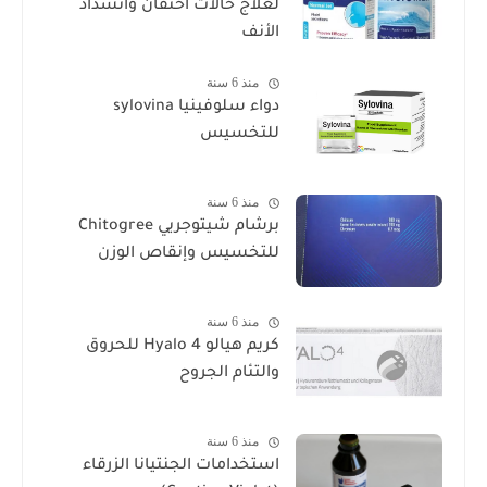
لعلاج حالات احتقان وانسداد
الأنف
منذ 6 سنة
دواء سلوفينيا sylovina
للتخسيس
منذ 6 سنة
برشام شيتوجريي Chitogree
للتخسيس وإنقاص الوزن
منذ 6 سنة
كريم هيالو 4 Hyalo للحروق
والتئام الجروح
منذ 6 سنة
استخدامات الجنتيانا الزرقاء