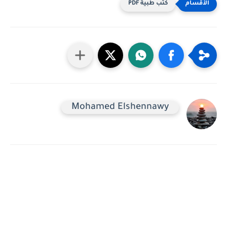
كتب طبية PDF
Mohamed Elshennawy