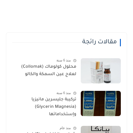
مقالات رائجة
منذ 6 سنة
محلول كولوماك (Collomak)
لعلاج عين السمكة والكالو
منذ 6 سنة
تركيبة جليسرين مانيزيا
(Glycerin Magnesia)
وإستخداماتها
منذ عام