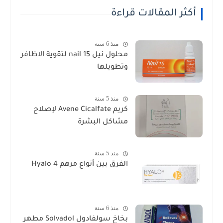
أكثر المقالات قراءة
منذ 6 سنة
محلول نيل nail 15 لتقوية الاظافر
وتطويلها
منذ 5 سنة
كريم Avene Cicalfate لإصلاح
مشاكل البشرة
منذ 5 سنة
الفرق بين أنواع مرهم Hyalo 4
منذ 6 سنة
بخاخ سولفادول Solvadol مطهر