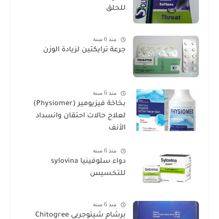
للحلق
منذ 6 سنة
جرعة ترايكتين لزيادة الوزن
منذ 6 سنة
بخاخة فيزيومير (Physiomer)
لعلاج حالات احتقان وانسداد
الأنف
منذ 6 سنة
دواء سلوفينيا sylovina
للتخسيس
منذ 6 سنة
برشام شيتوجريي Chitogree