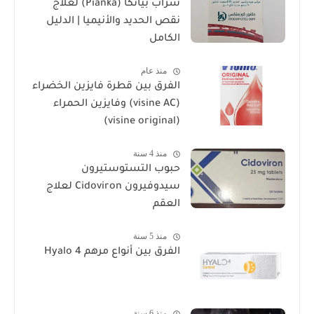
شراب بيانكا (Pianka) لعلاج
نقص الحديد والأنيميا | الدليل
الكامل
منذ عام
الفرق بين قطرة فايزين الخضراء
(visine AC) وفايزين الحمراء
(visine original)
منذ 4 سنة
حبوب التستوستيرون
سيدوفيرون Cidoviron لعلاج
العقم
منذ 5 سنة
الفرق بين أنواع مرهم Hyalo 4
منذ 6 سنة