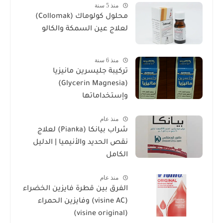
منذ 5 سنة
محلول كولوماك (Collomak)
لعلاج عين السمكة والكالو
منذ 6 سنة
تركيبة جليسرين مانيزيا
(Glycerin Magnesia)
وإستخداماتها
منذ عام
شراب بيانكا (Pianka) لعلاج
نقص الحديد والأنيميا | الدليل
الكامل
منذ عام
الفرق بين قطرة فايزين الخضراء
(visine AC) وفايزين الحمراء
(visine original)