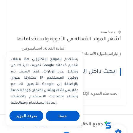
منذ 6 سنة
أشهر المواد الفعاله فى الأدوية واستخداماتها
المادة الفعالة: اسيتامينوفين
(الباراسيتامول) الاسماء التجارية : 1- اسيتامينوف...
يستخدم الموقع الإلكتروني هذا ملفات
تعريف الارتباط من Google لتقديم خدماته
ابحث داخل الموقع
وتحليل عدد الزيارات. لهذا السبب تتم
مشاركة عنوان IP ووكيل المستخدم
التابعين لك مع Google بالإضافة إلى
مقاييس الأداء والأمان لضمان جودة الخدمة
وإنشاء إحصاءات الاستخدام واكتشاف
إساءة الاستخدام ومعالجتها.
حسنا
معرفة المزيد
جميع الحقوق محفوظة ©
دكتور كوزمتكس