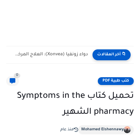
دواء زونفيا (Xonvea): العلاج المرخص والآمن لغثيان القيء الشديد أثناء...
📁 آخر المقالات
0
كتب طبية PDF
تحميل كتاب Symptoms in the
pharmacy الشهير
Mohamed Elshennawy
منذ عام