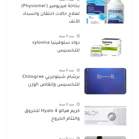
بخاخة فيزيومير (Physiomer)
لعلاج حالات احتقان وانسداد
الأنف
منذ 6 سنة
دواء سلوفينيا sylovina
للتخسيس
منذ 6 سنة
برشام شيتوجريي Chitogree
للتخسيس وإنقاص الوزن
منذ 6 سنة
كريم هيالو 4 Hyalo للحروق
والتئام الجروح
منذ 6 سنة