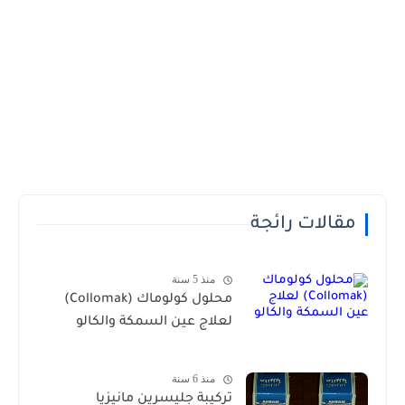
مقالات رائجة
منذ 5 سنة
محلول كولوماك (Collomak)
لعلاج عين السمكة والكالو
منذ 6 سنة
تركيبة جليسرين مانيزيا