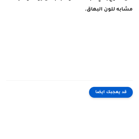
مشابه للون البهاق.
قد يعجبك ايضا