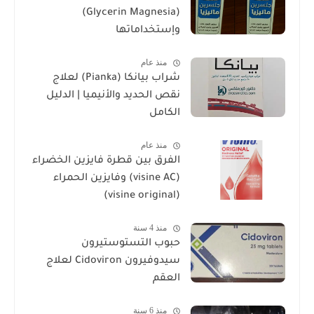
(Glycerin Magnesia)
وإستخداماتها
منذ عام
شراب بيانكا (Pianka) لعلاج
نقص الحديد والأنيميا | الدليل
الكامل
منذ عام
الفرق بين قطرة فايزين الخضراء
(visine AC) وفايزين الحمراء
(visine original)
منذ 4 سنة
حبوب التستوستيرون
سيدوفيرون Cidoviron لعلاج
العقم
منذ 6 سنة