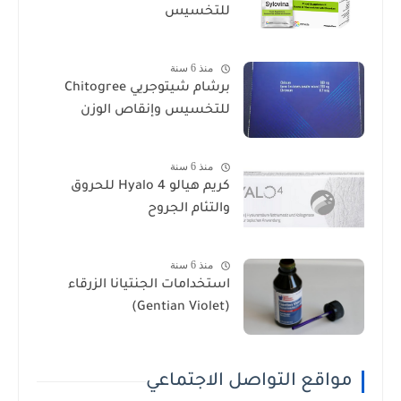
للتخسيس
منذ 6 سنة
برشام شيتوجريي Chitogree
للتخسيس وإنقاص الوزن
منذ 6 سنة
كريم هيالو 4 Hyalo للحروق
والتئام الجروح
منذ 6 سنة
استخدامات الجنتيانا الزرقاء
(Gentian Violet)
مواقع التواصل الاجتماعي