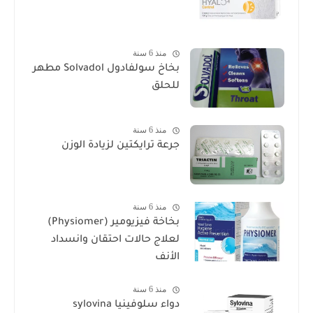
منذ 6 سنة
بخاخ سولفادول Solvadol مطهر
للحلق
منذ 6 سنة
جرعة ترايكتين لزيادة الوزن
منذ 6 سنة
بخاخة فيزيومير (Physiomer)
لعلاج حالات احتقان وانسداد
الأنف
منذ 6 سنة
دواء سلوفينيا sylovina