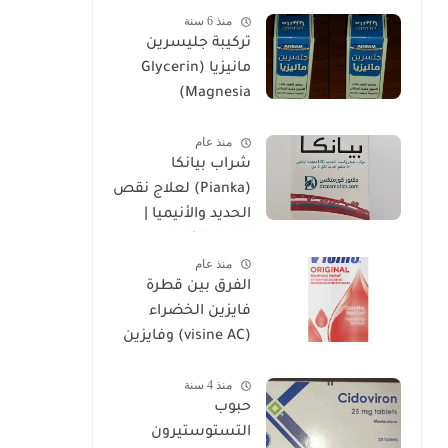
منذ 6 سنة
تركيبة جليسرين
مانيزيا (Glycerin
Magnesia)
وإستخداماتها
منذ عام
شراب بيانكا
(Pianka) لعلاج نقص
الحديد والأنيميا |
الدليل الكامل
منذ عام
الفرق بين قطرة
فايزين الخضراء
(visine AC) وفايزين
الحمراء (visine
منذ 4 سنة
original)
حبوب
التستوستيرون