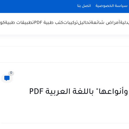
سياسة الخصوصية
اتصل بنا
لية
أمراض شائعة
تحاليل
تركيبات
كتب طبية PDF
تطبيقات طبية
كو
0
واعها" باللغة العربية PDF