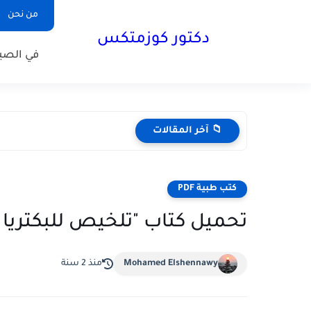
من نحن
دكتور كوزمتكس
في الصيد
📁 آخر المقالات
كتب طبية PDF
تحميل كتاب "تلخيص للبكتريا وأن
Mohamed Elshennawy
منذ 2 سنة