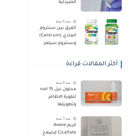
الصيدلية
منذ 6 سنة
الفرق بين سنتروم
العادي (Centrum)
وسنتروم سيلفر
(Centrum Silver)
أكثر المقالات قراءة
منذ 6 سنة
محلول نيل nail 15
لتقوية الاظافر
وتطويلها
منذ 5 سنة
كريم Avene
Cicalfate لإصلاح