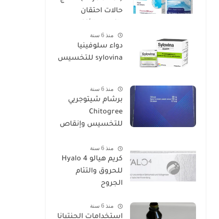
حالات احتقان
وانسداد الأنف
منذ 6 سنة
دواء سلوفينيا
sylovina للتخسيس
منذ 6 سنة
برشام شيتوجريي
Chitogree
للتخسيس وإنقاص
الوزن
منذ 6 سنة
كريم هيالو 4 Hyalo
للحروق والتئام
الجروح
منذ 6 سنة
استخدامات الجنتيانا