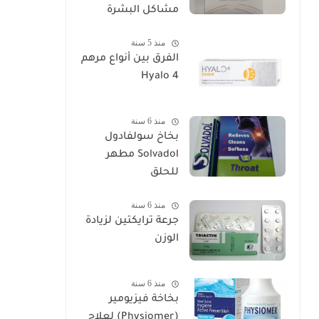
مشاكل البشرة
منذ 5 سنة
الفرق بين أنواع مرهم
Hyalo 4
منذ 6 سنة
بخاخ سولفادول
Solvadol مطهر
للحلق
منذ 6 سنة
جرعة ترايكتين لزيادة
الوزن
منذ 6 سنة
بخاخة فيزيومير
(Physiomer) لعلاج