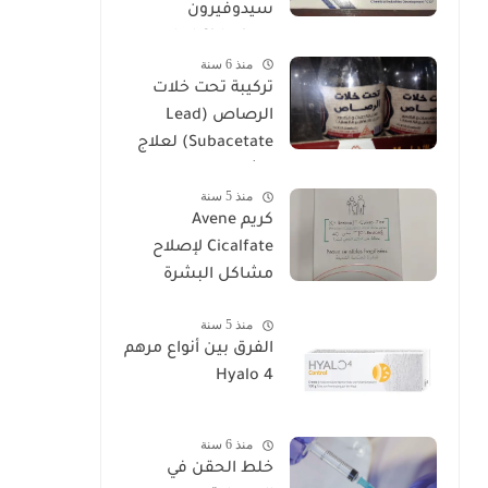
سيدوفيرون
Cidoviron لعلاج
منذ 6 سنة
العقم
تركيبة تحت خلات
الرصاص (Lead
Subacetate) لعلاج
الشرخ والتهابات
منذ 5 سنة
البواسير
كريم Avene
Cicalfate لإصلاح
مشاكل البشرة
منذ 5 سنة
الفرق بين أنواع مرهم
Hyalo 4
منذ 6 سنة
خلط الحقن في