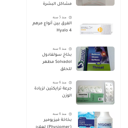
مشاكل البشرة
منذ 5 سنة
الفرق بين أنواع مرهم
Hyalo 4
منذ 6 سنة
بخاخ سولفادول
Solvadol مطهر
للحلق
منذ 6 سنة
جرعة ترايكتين لزيادة
الوزن
منذ 6 سنة
بخاخة فيزيومير
(Physiomer) لعلاج