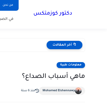
من نحن
دكتور كوزمتكس
في الصيد
📁 آخر المقالات
معلومات طبية
ماهي أسباب الصداع؟
Mohamed Elshennawy
منذ 6 سنة