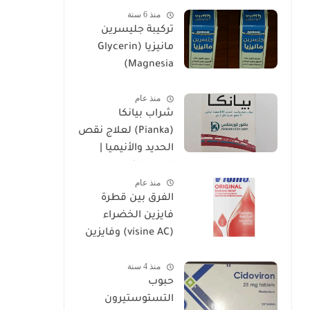
منذ 6 سنة
تركيبة جليسرين
مانيزيا (Glycerin
Magnesia)
وإستخداماتها
منذ عام
شراب بيانكا
(Pianka) لعلاج نقص
الحديد والأنيميا |
الدليل الكامل
منذ عام
الفرق بين قطرة
فايزين الخضراء
(visine AC) وفايزين
الحمراء (visine
منذ 4 سنة
original)
حبوب
التستوستيرون