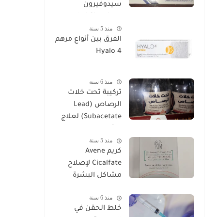
سيدوفيرون
Cidoviron لعلاج
منذ 5 سنة
العقم
الفرق بين أنواع مرهم
Hyalo 4
منذ 6 سنة
تركيبة تحت خلات
الرصاص (Lead
Subacetate) لعلاج
الشرخ والتهابات
منذ 5 سنة
البواسير
كريم Avene
Cicalfate لإصلاح
مشاكل البشرة
منذ 6 سنة
خلط الحقن في