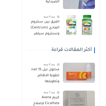
الصيدلية
منذ 6 سنة
الفرق بين سنتروم
العادي (Centrum)
وسنتروم سيلفر
(Centrum Silver)
أكثر المقالات قراءة
منذ 6 سنة
محلول نيل nail 15
لتقوية الاظافر
وتطويلها
منذ 5 سنة
كريم Avene
Cicalfate لإصلاح