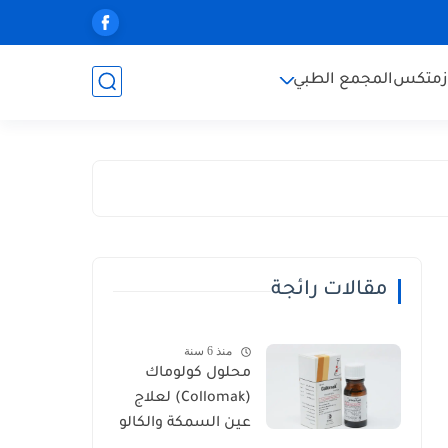
زمتكس
المجمع الطبي
مقالات رائجة
منذ 6 سنة
محلول كولوماك
(Collomak) لعلاج
عين السمكة والكالو