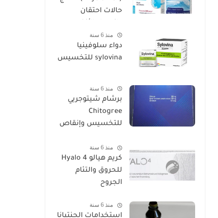
حالات احتقان
وانسداد الأنف
منذ 6 سنة
دواء سلوفينيا
sylovina للتخسيس
منذ 6 سنة
برشام شيتوجريي
Chitogree
للتخسيس وإنقاص
الوزن
منذ 6 سنة
كريم هيالو 4 Hyalo
للحروق والتئام
الجروح
منذ 6 سنة
استخدامات الجنتيانا