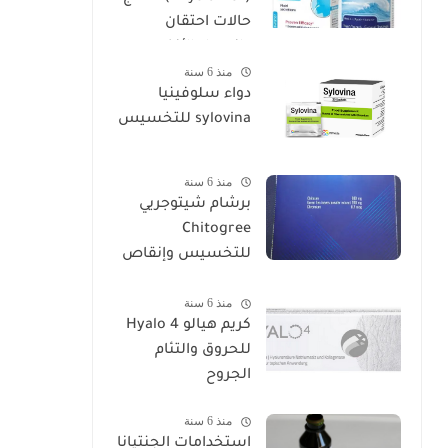
حالات احتقان
وانسداد الأنف
منذ 6 سنة
دواء سلوفينيا
sylovina للتخسيس
منذ 6 سنة
برشام شيتوجريي
Chitogree
للتخسيس وإنقاص
الوزن
منذ 6 سنة
كريم هيالو 4 Hyalo
للحروق والتئام
الجروح
منذ 6 سنة
استخدامات الجنتيانا