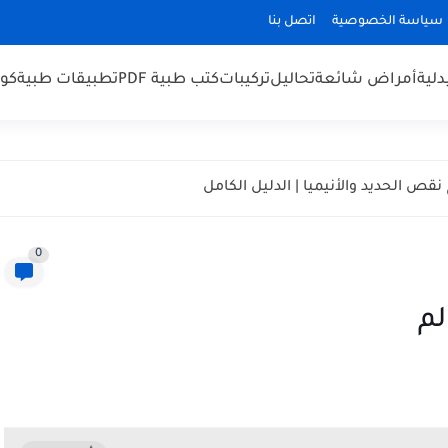
سياسة الخصوصية
اتصل بنا
لية
أمراض شائعة
تحاليل
تركيبات
كتب طبية PDF
تطبيقات طبية
كو
0
لم