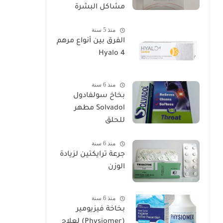
مشاكل البشرة
منذ 5 سنة
الفرق بين أنواع مرهم
Hyalo 4
منذ 6 سنة
بخاخ سولفادول
Solvadol مطهر
للحلق
منذ 6 سنة
جرعة ترايكتين لزيادة
الوزن
منذ 6 سنة
بخاخة فيزيومير
(Physiomer) لعلاج