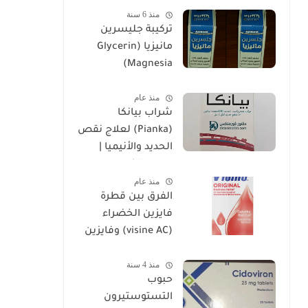
منذ 6 سنة
تركيبة جليسرين
مانيزيا (Glycerin
Magnesia)
وإستخداماتها
منذ عام
شراب بيانكا
(Pianka) لعلاج نقص
الحديد والأنيميا |
الدليل الكامل
منذ عام
الفرق بين قطرة
فايزين الخضراء
(visine AC) وفايزين
الحمراء (visine
منذ 4 سنة
original)
حبوب
التستوستيرون