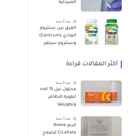
الصيدلية
منذ 6 سنة
الفرق بين سنتروم
العادي (Centrum)
وسنتروم سيلفر
(Centrum Silver)
أكثر المقالات قراءة
منذ 6 سنة
محلول نيل nail 15
لتقوية الاظافر
وتطويلها
منذ 5 سنة
كريم Avene
Cicalfate لإصلاح