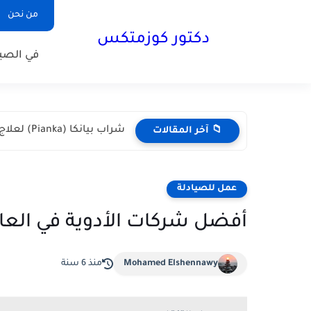
من نحن
دكتور كوزمتكس
في الصيد
شراب بيانكا (Pianka) لعلاج نقص الحديد والأنيميا | الدليل الكامل
📁 آخر المقالات
عمل للصيادلة
أفضل شركات الأدوية في العا
Mohamed Elshennawy
منذ 6 سنة