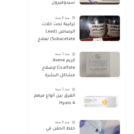
سيدوفيرون
Cidoviron لعلاج
منذ 6 سنة
العقم
تركيبة تحت خلات
الرصاص (Lead
Subacetate) لعلاج
الشرخ والتهابات
منذ 5 سنة
البواسير
كريم Avene
Cicalfate لإصلاح
مشاكل البشرة
منذ 5 سنة
الفرق بين أنواع مرهم
Hyalo 4
منذ 6 سنة
خلط الحقن في