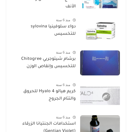
الأنف
منذ 6 سنة
دواء سلوفينيا sylovina
للتخسيس
منذ 6 سنة
برشام شيتوجريي Chitogree
للتخسيس وإنقاص الوزن
منذ 6 سنة
كريم هيالو 4 Hyalo للحروق
والتئام الجروح
منذ 6 سنة
استخدامات الجنتيانا الزرقاء
(Gentian Violet)