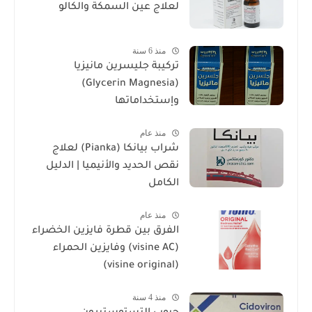
لعلاج عين السمكة والكالو
منذ 6 سنة
تركيبة جليسرين مانيزيا
(Glycerin Magnesia)
وإستخداماتها
منذ عام
شراب بيانكا (Pianka) لعلاج
نقص الحديد والأنيميا | الدليل
الكامل
منذ عام
الفرق بين قطرة فايزين الخضراء
(visine AC) وفايزين الحمراء
(visine original)
منذ 4 سنة