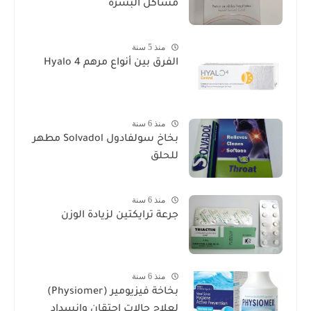
مشاكل البشرة
منذ 5 سنة
الفرق بين أنواع مرهم Hyalo 4
منذ 6 سنة
بخاخ سولفادول Solvadol مطهر
للحلق
منذ 6 سنة
جرعة ترايكتين لزيادة الوزن
منذ 6 سنة
بخاخة فيزيومير (Physiomer)
لعلاج حالات احتقان وانسداد