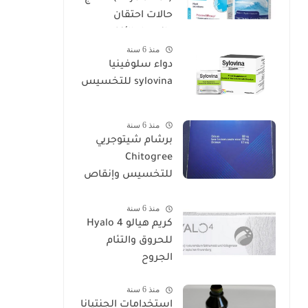
حالات احتقان
وانسداد الأنف
منذ 6 سنة
دواء سلوفينيا
sylovina للتخسيس
منذ 6 سنة
برشام شيتوجريي
Chitogree
للتخسيس وإنقاص
الوزن
منذ 6 سنة
كريم هيالو 4 Hyalo
للحروق والتئام
الجروح
منذ 6 سنة
استخدامات الجنتيانا