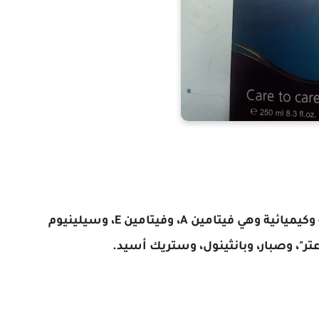
- يتركب سيلكرين من خليط من مكونات طبيعية وكيميائية وهي فيتامين A، وفيتامين E، وسيلينيوم
"، وصبار، وبانثينول، وستريك أسيد.