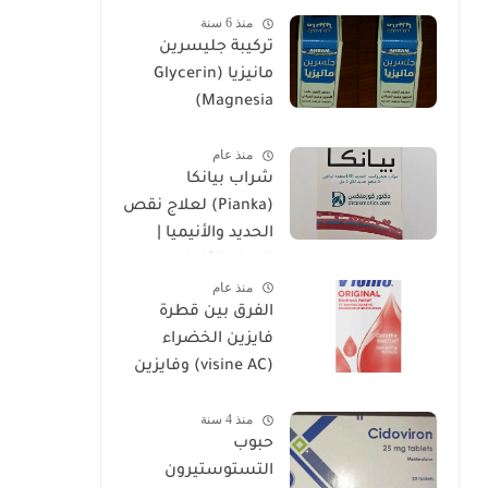
منذ 6 سنة
تركيبة جليسرين
مانيزيا (Glycerin
Magnesia)
وإستخداماتها
منذ عام
شراب بيانكا
(Pianka) لعلاج نقص
الحديد والأنيميا |
الدليل الكامل
منذ عام
الفرق بين قطرة
فايزين الخضراء
(visine AC) وفايزين
الحمراء (visine
منذ 4 سنة
original)
حبوب
التستوستيرون