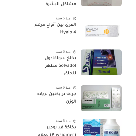
مشاكل البشرة
منذ 5 سنة
الفرق بين أنواع مرهم
Hyalo 4
منذ 6 سنة
بخاخ سولفادول
Solvadol مطهر
للحلق
منذ 6 سنة
جرعة ترايكتين لزيادة
الوزن
منذ 6 سنة
بخاخة فيزيومير
(Physiomer) لعلاج