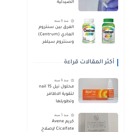
الصيدلية
منذ 6 سنة
الفرق بين سنتروم
العادي (Centrum)
وسنتروم سيلفر
(Centrum Silver)
أكثر المقالات قراءة
منذ 6 سنة
محلول نيل nail 15
لتقوية الاظافر
وتطويلها
منذ 5 سنة
كريم Avene
Cicalfate لإصلاح