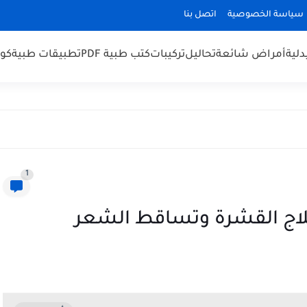
سياسة الخصوصية
اتصل بنا
لية
أمراض شائعة
تحاليل
تركيبات
كتب طبية PDF
تطبيقات طبية
كو
1