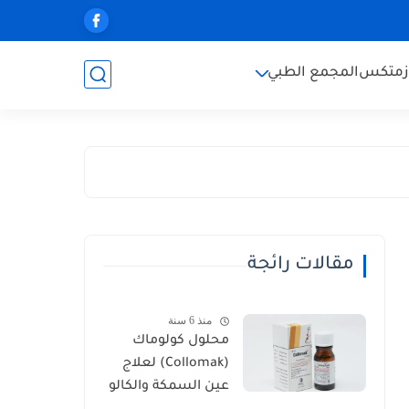
زمتكس
المجمع الطبي
مقالات رائجة
منذ 6 سنة
محلول كولوماك
(Collomak) لعلاج
عين السمكة والكالو