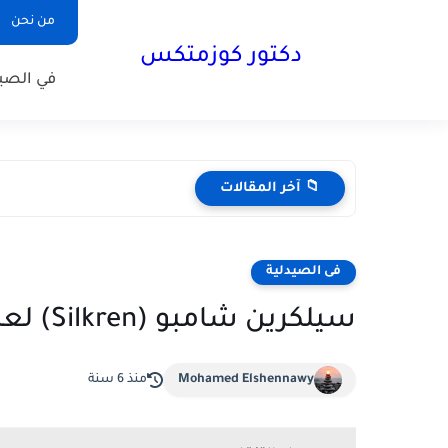
من نحن
دكتور كوزمتكس
في الصيد
📁 آخر المقالات
فى الصيدلية
سيلكرين شامبو (Silkren) لعلاج القشرة وتساقط الشعر
Mohamed Elshennawy
منذ 6 سنة