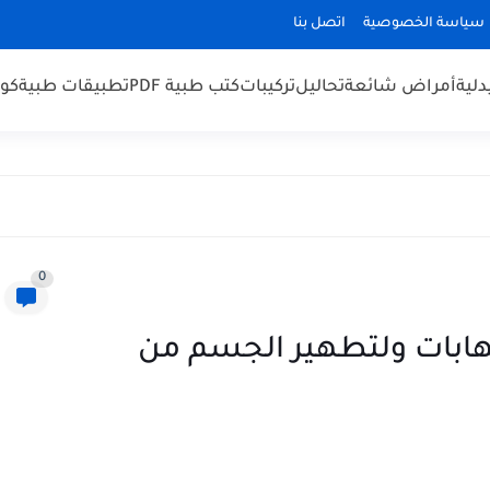
سياسة الخصوصية
اتصل بنا
لية
أمراض شائعة
تحاليل
تركيبات
كتب طبية PDF
تطبيقات طبية
كو
0
ال (Cyteal) للإلتهابات ولتطهير الجسم من