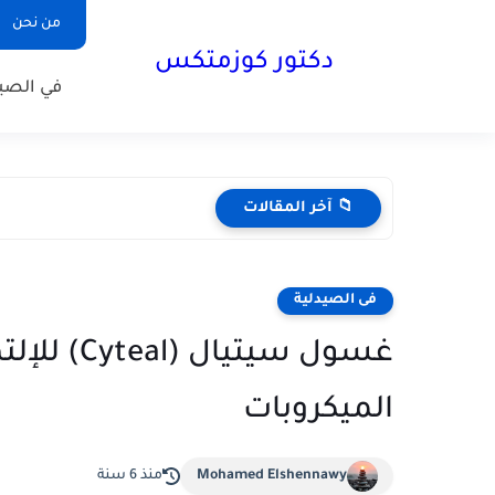
من نحن
دكتور كوزمتكس
في الصيد
📁 آخر المقالات
فى الصيدلية
غسول سيتي
الميكروبات
Mohamed Elshennawy
منذ 6 سنة