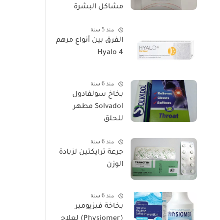
مشاكل البشرة
منذ 5 سنة
الفرق بين أنواع مرهم
Hyalo 4
منذ 6 سنة
بخاخ سولفادول
Solvadol مطهر
للحلق
منذ 6 سنة
جرعة ترايكتين لزيادة
الوزن
منذ 6 سنة
بخاخة فيزيومير
(Physiomer) لعلاج