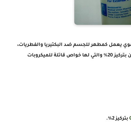
وي يعمل كمطهر للجسم ضد البكتيريا والفطريات،
ويتركب سيتيال محلول من مادة كلوروهكسيدين بتركيز 20% والتي لها خواص قاتلة للميكروبات
بتركيز 2%.