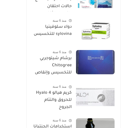
حالات احتقان
وانسداد الأنف
منذ 6 سنة
دواء سلوفينيا
sylovina للتخسيس
منذ 6 سنة
برشام شيتوجريي
Chitogree
للتخسيس وإنقاص
الوزن
منذ 6 سنة
كريم هيالو 4 Hyalo
للحروق والتئام
الجروح
منذ 6 سنة
استخدامات الجنتيانا