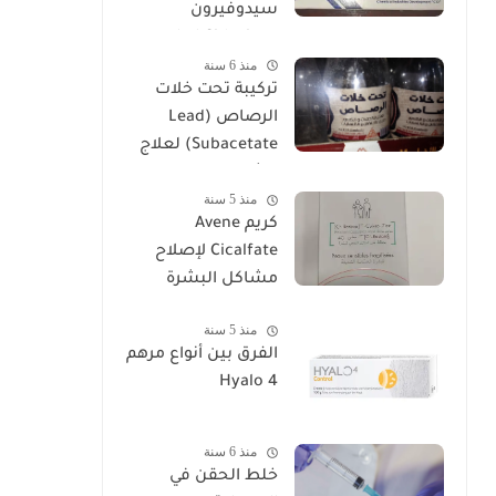
سيدوفيرون
Cidoviron لعلاج
منذ 6 سنة
العقم
تركيبة تحت خلات
الرصاص (Lead
Subacetate) لعلاج
الشرخ والتهابات
منذ 5 سنة
البواسير
كريم Avene
Cicalfate لإصلاح
مشاكل البشرة
منذ 5 سنة
الفرق بين أنواع مرهم
Hyalo 4
منذ 6 سنة
خلط الحقن في