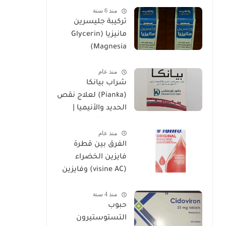
منذ 6 سنة
تركيبة جليسرين
مانيزيا (Glycerin
Magnesia)
وإستخداماتها
منذ عام
شراب بيانكا
(Pianka) لعلاج نقص
الحديد والأنيميا |
الدليل الكامل
منذ عام
الفرق بين قطرة
فايزين الخضراء
(visine AC) وفايزين
الحمراء (visine
منذ 4 سنة
original)
حبوب
التستوستيرون