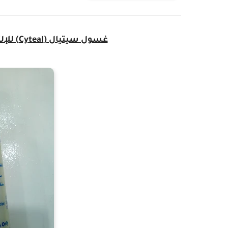
غسول سيتيال (Cyteal) للإلتهابات ولتطهير الجسم من الميكروبات