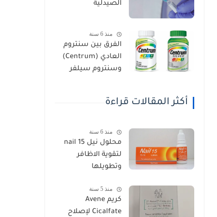
الصيدلية
منذ 6 سنة
الفرق بين سنتروم
العادي (Centrum)
وسنتروم سيلفر
(Centrum Silver)
أكثر المقالات قراءة
منذ 6 سنة
محلول نيل nail 15
لتقوية الاظافر
وتطويلها
منذ 5 سنة
كريم Avene
Cicalfate لإصلاح