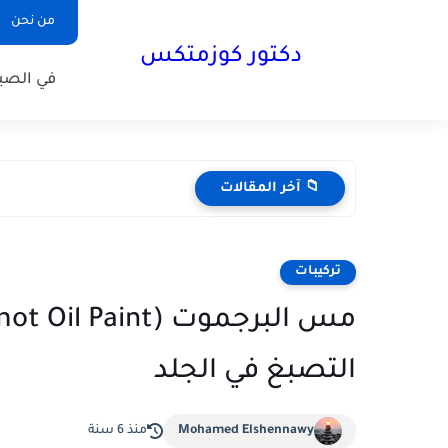
من نحن
دكتور كوزمتكس
في الصيد
📁 آخر المقالات
تركيبات
التصبغ في الجلد
Mohamed Elshennawy
منذ 6 سنة