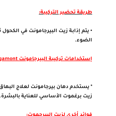
طريقة تحضير التركيبة:
• يتم إذابة زيت البيرجامونت في الكحول 
الضوء.
إستخدامات تركيبة البيرجامونت
gamont
* يستخدم دهان بيرجامونت لعلاج البهاق 
زيت برغموت الأساسي للعناية بالبشرة.
فوائد أخرى لزيت البيرجموت: