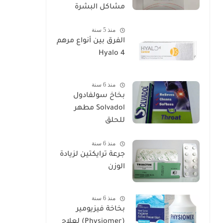
مشاكل البشرة
منذ 5 سنة
الفرق بين أنواع مرهم
Hyalo 4
منذ 6 سنة
بخاخ سولفادول
Solvadol مطهر
للحلق
منذ 6 سنة
جرعة ترايكتين لزيادة
الوزن
منذ 6 سنة
بخاخة فيزيومير
(Physiomer) لعلاج