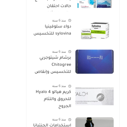
حالات احتقان
وانسداد الأنف
منذ 6 سنة
دواء سلوفينيا
sylovina للتخسيس
منذ 6 سنة
برشام شيتوجريي
Chitogree
للتخسيس وإنقاص
الوزن
منذ 6 سنة
كريم هيالو 4 Hyalo
للحروق والتئام
الجروح
منذ 6 سنة
استخدامات الجنتيانا