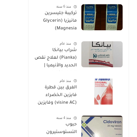
منذ 6 سنة
تركيبة جليسرين
مانيزيا (Glycerin
Magnesia)
وإستخداماتها
منذ عام
شراب بيانكا
(Pianka) لعلاج نقص
الحديد والأنيميا |
الدليل الكامل
منذ عام
الفرق بين قطرة
فايزين الخضراء
(visine AC) وفايزين
الحمراء (visine
منذ 4 سنة
original)
حبوب
التستوستيرون