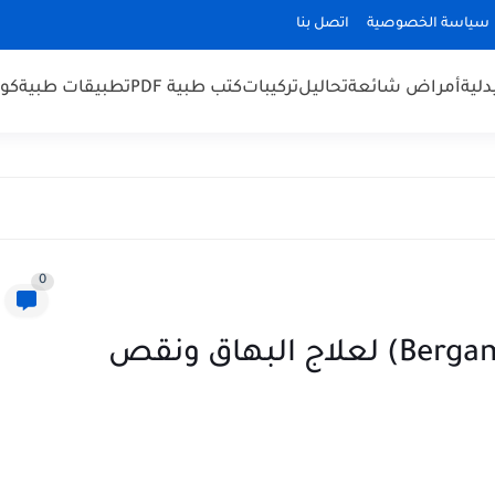
سياسة الخصوصية
اتصل بنا
لية
أمراض شائعة
تحاليل
تركيبات
كتب طبية PDF
تطبيقات طبية
كو
0
مس البرجموت (Bergamot Oil Paint) لعلاج البهاق ونقص