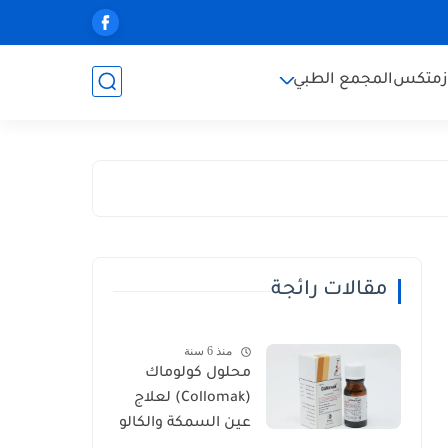
زمتكس
المجمع الطبي
مقالات رائجة
منذ 6 سنة
محلول كولوماك
(Collomak) لعلاج
عين السمكة والكالو