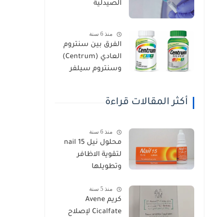
الصيدلية
منذ 6 سنة
الفرق بين سنتروم
العادي (Centrum)
وسنتروم سيلفر
(Centrum Silver)
أكثر المقالات قراءة
منذ 6 سنة
محلول نيل nail 15
لتقوية الاظافر
وتطويلها
منذ 5 سنة
كريم Avene
Cicalfate لإصلاح