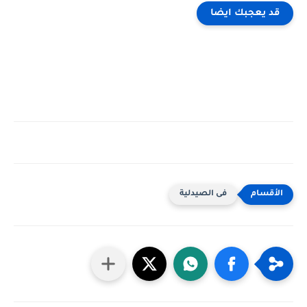
قد يعجبك ايضا
فى الصيدلية