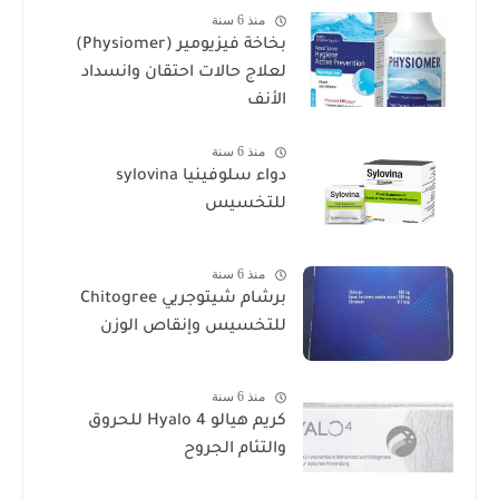
منذ 6 سنة
بخاخة فيزيومير (Physiomer)
لعلاج حالات احتقان وانسداد
الأنف
منذ 6 سنة
دواء سلوفينيا sylovina
للتخسيس
منذ 6 سنة
برشام شيتوجريي Chitogree
للتخسيس وإنقاص الوزن
منذ 6 سنة
كريم هيالو 4 Hyalo للحروق
والتئام الجروح