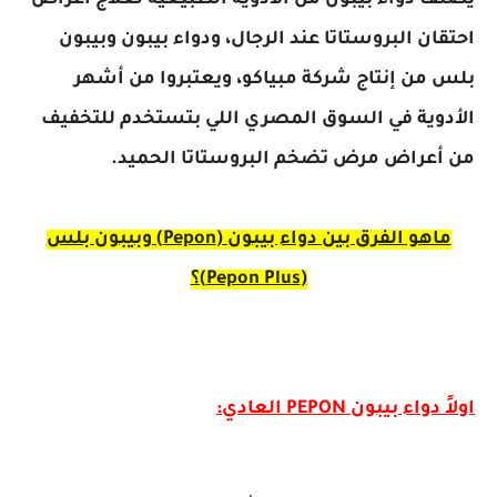
يصنف دواء بيبون من الأدوية الطبيعية لعلاج أعراض
احتقان البروستاتا عند الرجال، ودواء بيبون وبيبون
بلس من إنتاج شركة مبياكو، ويعتبروا من أشهر
الأدوية في السوق المصري اللي بتستخدم للتخفيف
من أعراض مرض تضخم البروستاتا الحميد.
ماهو الفرق بين دواء بيبون (Pepon) وبيبون بلس
(Pepon Plus)؟
اولاً دواء بيبون PEPON العادي: