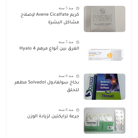
منذ 5 سنة
كريم Avene Cicalfate لإصلاح
مشاكل البشرة
منذ 5 سنة
الفرق بين أنواع مرهم Hyalo 4
منذ 6 سنة
بخاخ سولفادول Solvadol مطهر
للحلق
منذ 6 سنة
جرعة ترايكتين لزيادة الوزن