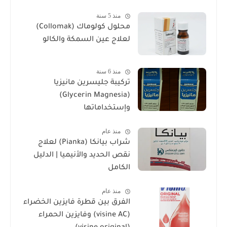
منذ 5 سنة
محلول كولوماك (Collomak)
لعلاج عين السمكة والكالو
منذ 6 سنة
تركيبة جليسرين مانيزيا
(Glycerin Magnesia)
وإستخداماتها
منذ عام
شراب بيانكا (Pianka) لعلاج
نقص الحديد والأنيميا | الدليل
الكامل
منذ عام
الفرق بين قطرة فايزين الخضراء
(visine AC) وفايزين الحمراء