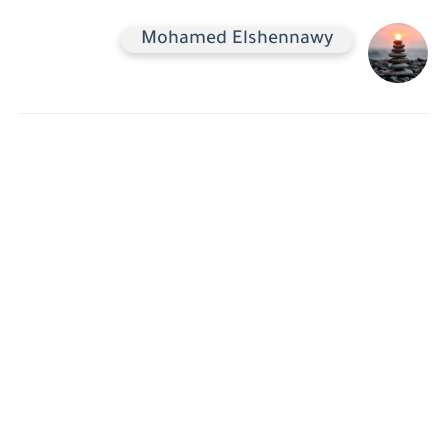
Mohamed Elshennawy