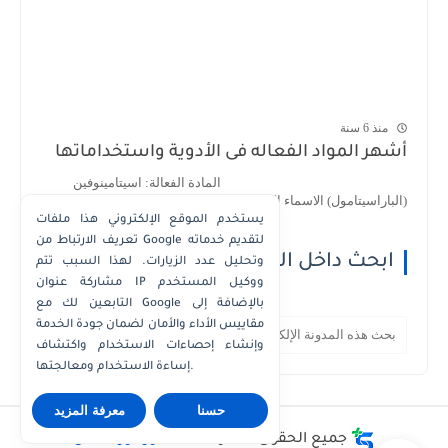
منذ 6 سنة
أشهر المواد الفعاله فى الأدوية واستخداماتها
المادة الفعالة: اسيتامينوفين
(الباراسيتامول) الاسماء التجارية : 1- اسيتامينوف...
يستخدم الموقع الإلكتروني هذا ملفات
تعريف الارتباط من Google لتقديم خدماته
ابحث داخل الموقع
وتحليل عدد الزيارات. لهذا السبب تتم
مشاركة عنوان IP ووكيل المستخدم
التابعين لك مع Google بالإضافة إلى
مقاييس الأداء والأمان لضمان جودة الخدمة
وإنشاء إحصاءات الاستخدام واكتشاف
إساءة الاستخدام ومعالجتها.
حسنا
معرفة المزيد
جميع الحقوق محفوظة ©
دكتور كوزمتكس