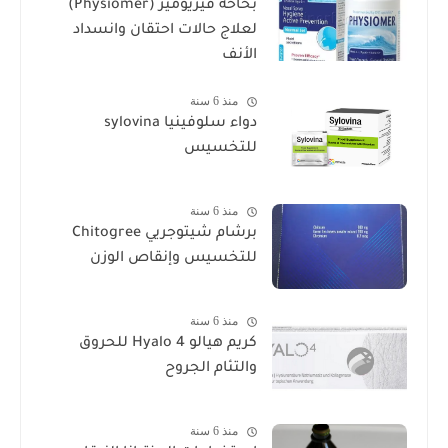
بخاخة فيزيومير (Physiomer)
لعلاج حالات احتقان وانسداد
الأنف
منذ 6 سنة
دواء سلوفينيا sylovina
للتخسيس
منذ 6 سنة
برشام شيتوجريي Chitogree
للتخسيس وإنقاص الوزن
منذ 6 سنة
كريم هيالو 4 Hyalo للحروق
والتئام الجروح
منذ 6 سنة