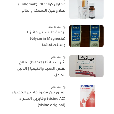
محلول كولوماك (Collomak)
لعلاج عين السمكة والكالو
منذ 6 سنة
تركيبة جليسرين مانيزيا
(Glycerin Magnesia)
وإستخداماتها
منذ عام
شراب بيانكا (Pianka) لعلاج
نقص الحديد والأنيميا | الدليل
الكامل
منذ عام
الفرق بين قطرة فايزين الخضراء
(visine AC) وفايزين الحمراء
(visine original)