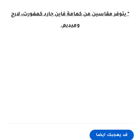
* يتوفر مقاسين من كمامة فاين جارد كمفورت، لارج
وميديم.
قد يعجبك ايضا