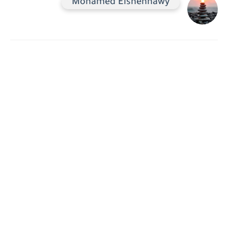
Mohamed Elshennawy