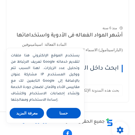
منذ 6 سنة
أشهر المواد الفعاله فى الأدوية واستخداماتها
المادة الفعالة: اسيتامينوفين
(الباراسيتامول) الاسماء التجارية : 1- اسيتامينوف...
يستخدم الموقع الإلكتروني هذا ملفات
تعريف الارتباط من Google لتقديم خدماته
ابحث داخل الموقع
وتحليل عدد الزيارات. لهذا السبب تتم
مشاركة عنوان IP ووكيل المستخدم
التابعين لك مع Google بالإضافة إلى
مقاييس الأداء والأمان لضمان جودة الخدمة
وإنشاء إحصاءات الاستخدام واكتشاف
إساءة الاستخدام ومعالجتها.
حسنا
معرفة المزيد
جميع الحقوق محفوظة ©
دكتور كوزمتكس