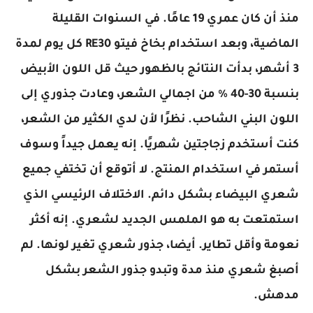
منذ أن كان عمري 19 عامًا. في السنوات القليلة
الماضية، وبعد استخدام بخاخ فيتو RE30 كل يوم لمدة
3 أشهر، بدأت النتائج بالظهور حيث قل اللون الأبيض
بنسبة 30-40 ٪ من اجمالي الشعر، وعادت جذوري إلى
اللون البني الشاحب. نظرًا لأن لدي الكثير من الشعر،
كنت أستخدم زجاجتين شهريًا. إنه يعمل جيداً وسوف
أستمر في استخدام المنتج. لا أتوقع أن تختفي جميع
شعري البيضاء بشكل دائم. الاختلاف الرئيسي الذي
استمتعت به هو الملمس الجديد لشعري. إنه أكثر
نعومة وأقل تطاير. أيضا، جذور شعري تغير لونها. لم
أصبغ شعري منذ مدة وتبدو جذور الشعر بشكل
مدهش.