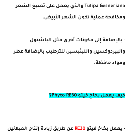
Tulipa Gesneriana والذي يعمل على تصبغ الشعر
ومكافحة عملية تكون الشعر الأبيض.
- بالإضافة إلى مكونات أخرى مثل البانثينول
والبيردوكسين والليثيسين للترطيب بالإضافة عطر
ومواد حافظة.
كيف يعمل بخاخ فيتو Phyto RE30؟
- يعمل بخاخ فيتو
RE30
عن طريق زيادة إنتاج الميلانين