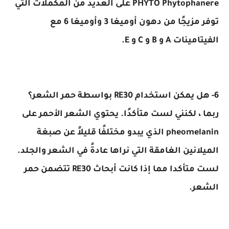
PHYTO Phytophanere على العديد من المكملات التي
توفر مزيجًا من دهون أوميغا 3 وأوميغا 6 مع
الفيتامينات A و B و C و E.
6- هل يمكن استخدام RE30 بواسطة حمر الشعر؟
ربما ، لكنني لست متأكدًا. يحتوي الشعر الأحمر على
pheomelanin الذي يبدو مختلفًا قليلاً عن صبغة
الميلانين الغامقة التي نراها عادةً في الشعر والجلد.
لست متأكدا مما إذا كانت أبحاث RE30 تتضمن حمر
الشعر.