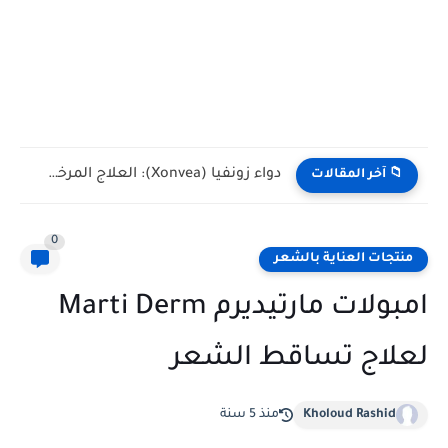
دواء زونفيا (Xonvea): العلاج المرخص والآمن لغثيان القيء الشديد أثناء...
📁 آخر المقالات
0
منتجات العناية بالشعر
امبولات مارتيديرم Marti Derm
لعلاج تساقط الشعر
Kholoud Rashid
منذ 5 سنة