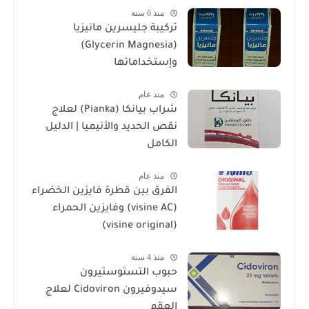
منذ 6 سنة
تركيبة جليسرين مانيزيا
(Glycerin Magnesia)
وإستخداماتها
منذ عام
شراب بيانكا (Pianka) لعلاج
نقص الحديد والأنيميا | الدليل
الكامل
منذ عام
الفرق بين قطرة فايزين الخضراء
(visine AC) وفايزين الحمراء
(visine original)
منذ 4 سنة
حبوب التستوستيرون
سيدوفيرون Cidoviron لعلاج
العقم