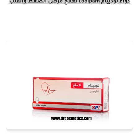
دواء لوديبام Lodipam لعلاج مرضى الضغط والقلب