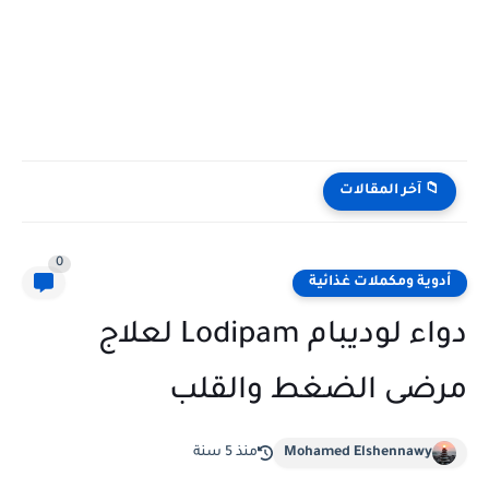
📁 آخر المقالات
0
أدوية ومكملات غذائية
دواء لوديبام Lodipam لعلاج
مرضى الضغط والقلب
Mohamed Elshennawy
منذ 5 سنة