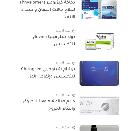
بخاخة فيزيومير (Physiomer)
لعلاج حالات احتقان وانسداد
الأنف
منذ 6 سنة
دواء سلوفينيا sylovina
للتخسيس
منذ 6 سنة
برشام شيتوجريي Chitogree
للتخسيس وإنقاص الوزن
منذ 6 سنة
كريم هيالو 4 Hyalo للحروق
والتئام الجروح
منذ 6 سنة