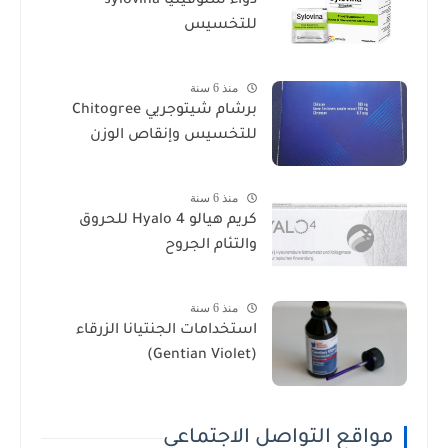
دواء سلوفينيا sylovina
للتخسيس
منذ 6 سنة
برشام شيتوجريي Chitogree
للتخسيس وإنقاص الوزن
منذ 6 سنة
كريم هيالو 4 Hyalo للحروق
والتئام الجروح
منذ 6 سنة
استخدامات الجنتيانا الزرقاء
(Gentian Violet)
مواقع التواصل الاجتماعي