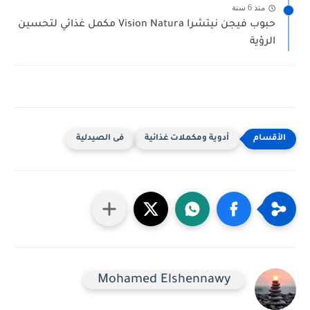
منذ 6 سنة
حبوب فيجن نيتشرا Vision Natura مكمل غذائي لتحسين
الرؤية
أدوية ومكملات غذائية
فى الصيدلية
Mohamed Elshennawy