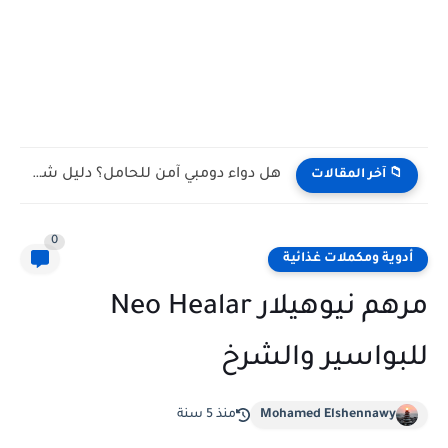
هل دواء دومبي آمن للحامل؟ دليل شامل للمخاطر والبدائل الآمنة
📁 آخر المقالات
0
أدوية ومكملات غذائية
مرهم نيوهيلار Neo Healar
للبواسير والشرخ
Mohamed Elshennawy
منذ 5 سنة