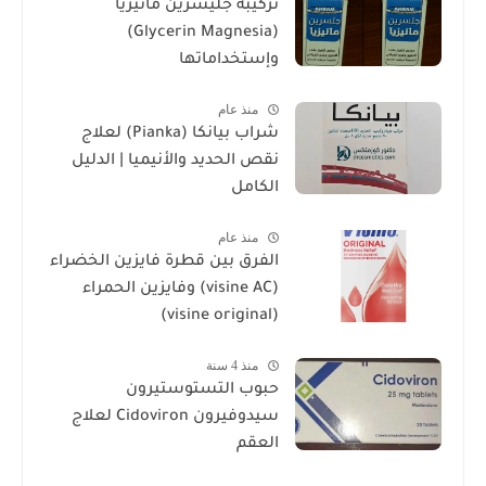
تركيبة جليسرين مانيزيا
(Glycerin Magnesia)
وإستخداماتها
منذ عام
شراب بيانكا (Pianka) لعلاج
نقص الحديد والأنيميا | الدليل
الكامل
منذ عام
الفرق بين قطرة فايزين الخضراء
(visine AC) وفايزين الحمراء
(visine original)
منذ 4 سنة
حبوب التستوستيرون
سيدوفيرون Cidoviron لعلاج
العقم