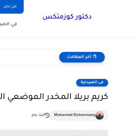
من نحن
دكتور كوزمتكس
في الصيد
📁 آخر المقالات
فى الصيدلية
كريم بريلا المخدر الموضعي ا
Mohamed Elshennawy
منذ عام