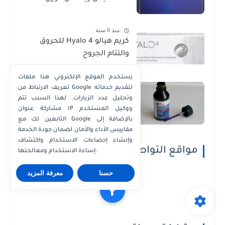
منذ 6 سنة
كريم هيالو 4 Hyalo للحروق
والتئام الجروح
يستخدم الموقع الإلكتروني هذا ملفات
منذ 6 سنة
تعريف الارتباط من Google لتقديم خدماته
استخدامات الجنتيانا الزرقاء
وتحليل عدد الزيارات. لهذا السبب تتم
(Gentian Violet)
مشاركة عنوان IP ووكيل المستخدم
التابعين لك مع Google بالإضافة إلى
مقاييس الأداء والأمان لضمان جودة الخدمة
وإنشاء إحصاءات الاستخدام واكتشاف
مواقع التواصل الاجتماعي
إساءة الاستخدام ومعالجتها.
حسنا
معرفة المزيد