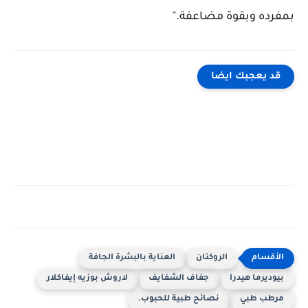
بمفرده وبقوة مضاعفة."
قد يعجبك ايضا
الروكتان
العناية بالبشرة الجافة
بيوديرما هيدرا
جفاف الشفايف
لاروش بوزيه إيفاكلار
مرطب طبي
نصائح طبية للحبوب.