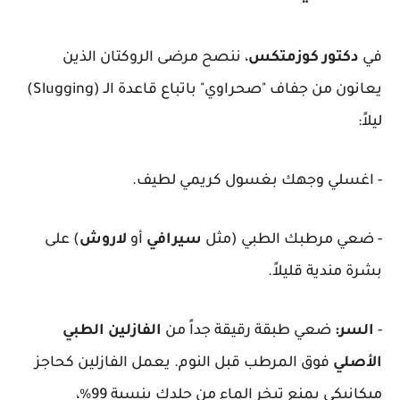
في
دكتور كوزمتكس
، ننصح مرضى الروكتان الذين
يعانون من جفاف "صحراوي" باتباع قاعدة الـ (Slugging)
ليلاً:
- اغسلي وجهك بغسول كريمي لطيف.
- ضعي مرطبك الطبي (مثل
سيرافي
أو
لاروش
) على
بشرة مندية قليلاً.
-
السر:
ضعي طبقة رقيقة جداً من
الفازلين الطبي
الأصلي
فوق المرطب قبل النوم. يعمل الفازلين كحاجز
ميكانيكي يمنع تبخر الماء من جلدك بنسبة 99%،