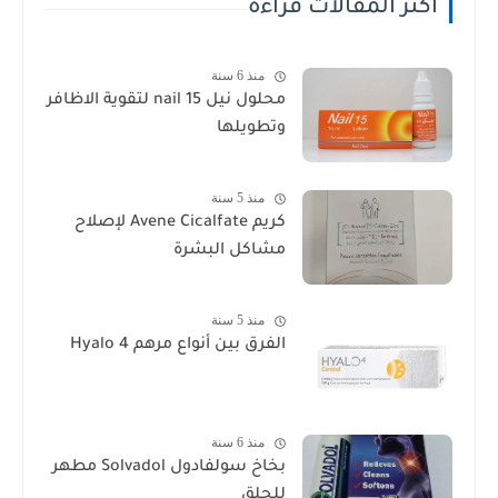
أكثر المقالات قراءة
منذ 6 سنة
محلول نيل nail 15 لتقوية الاظافر
وتطويلها
منذ 5 سنة
كريم Avene Cicalfate لإصلاح
مشاكل البشرة
منذ 5 سنة
الفرق بين أنواع مرهم Hyalo 4
منذ 6 سنة
بخاخ سولفادول Solvadol مطهر
للحلق