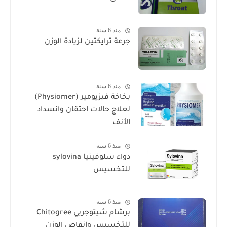
منذ 6 سنة
جرعة ترايكتين لزيادة الوزن
منذ 6 سنة
بخاخة فيزيومير (Physiomer)
لعلاج حالات احتقان وانسداد
الأنف
منذ 6 سنة
دواء سلوفينيا sylovina
للتخسيس
منذ 6 سنة
برشام شيتوجريي Chitogree
للتخسيس وإنقاص الوزن