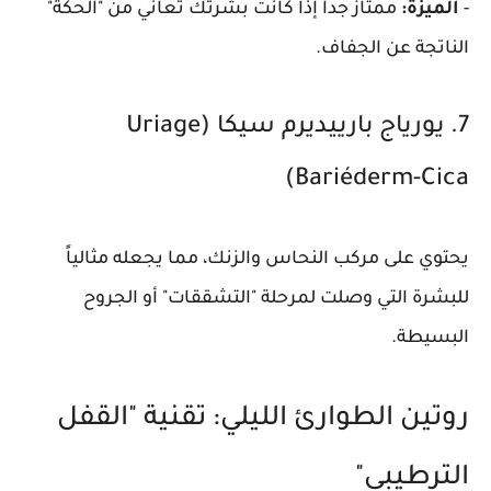
-
الميزة:
ممتاز جداً إذا كانت بشرتك تعاني من "الحكة"
الناتجة عن الجفاف.
7. يورياج بارييديرم سيكا (Uriage
Bariéderm-Cica)
يحتوي على مركب النحاس والزنك، مما يجعله مثالياً
للبشرة التي وصلت لمرحلة "التشققات" أو الجروح
البسيطة.
روتين الطوارئ الليلي: تقنية "القفل
الترطيبي"